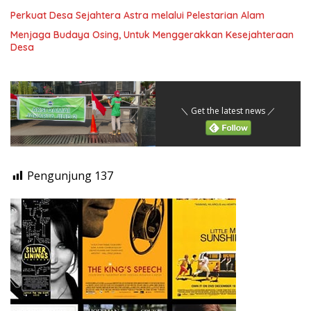
Perkuat Desa Sejahtera Astra melalui Pelestarian Alam
Menjaga Budaya Osing, Untuk Menggerakkan Kesejahteraan
Desa
＼ Get the latest news ／
Pengunjung
137