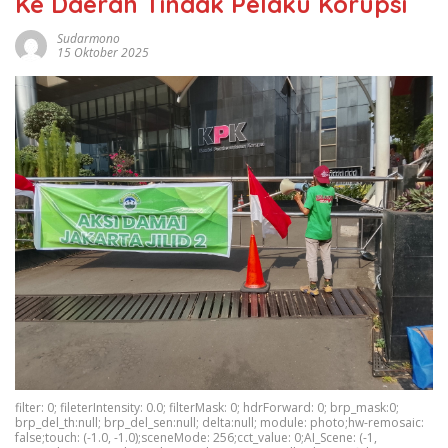
Ke Daerah Tindak Pelaku Korupsi
Sudarmono
15 Oktober 2025
filter: 0; fileterIntensity: 0.0; filterMask: 0; hdrForward: 0; brp_mask:0;
brp_del_th:null; brp_del_sen:null; delta:null; module: photo;hw-remosaic:
false;touch: (-1.0, -1.0);sceneMode: 256;cct_value: 0;AI_Scene: (-1,