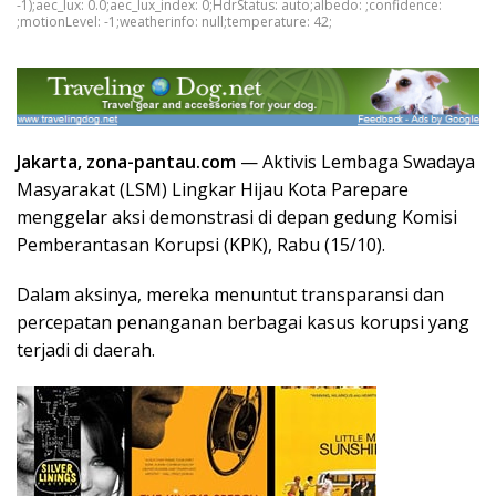
-1);aec_lux: 0.0;aec_lux_index: 0;HdrStatus: auto;albedo: ;confidence:
;motionLevel: -1;weatherinfo: null;temperature: 42;
Jakarta, zona-pantau.com
— Aktivis Lembaga Swadaya
Masyarakat (LSM) Lingkar Hijau Kota Parepare
menggelar aksi demonstrasi di depan gedung Komisi
Pemberantasan Korupsi (KPK), Rabu (15/10).
Dalam aksinya, mereka menuntut transparansi dan
percepatan penanganan berbagai kasus korupsi yang
terjadi di daerah.