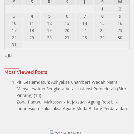
S
S
R
K
J
S
M
1
2
3
4
5
6
7
8
9
10
11
12
13
14
15
16
17
18
19
20
21
22
23
24
25
26
27
28
29
30
31
« Jul
Most Viewed Posts
Plt. Sesjamdatun: Adhyaksa Chambers Wadah Netral
Menyelesaikan Sengketa Antar Instansi Pemerintah
(Biro
Pinrang)
(14)
Zona Pantau, Makassar - Kejaksaan Agung Republik
Indonesia melalui Jaksa Agung Muda Bidang Perdata dan...