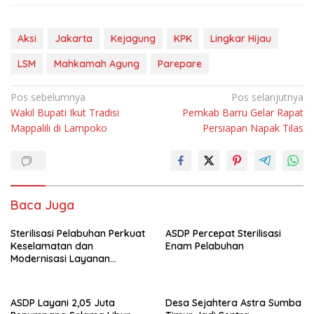
Aksi
Jakarta
Kejagung
KPK
Lingkar Hijau
LSM
Mahkamah Agung
Parepare
Navigasi
Pos sebelumnya
Pos selanjutnya
Wakil Bupati Ikut Tradisi
Pemkab Barru Gelar Rapat
pos
Mappalili di Lampoko
Persiapan Napak Tilas
Baca Juga
Sterilisasi Pelabuhan Perkuat
ASDP Percepat Sterilisasi
Keselamatan dan
Enam Pelabuhan
Modernisasi Layanan
Penyeberangan
ASDP Layani 2,05 Juta
Desa Sejahtera Astra Sumba