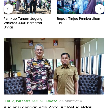
Pemkab Tanam Jagung
Bupati Tinjau Pembersihan
Varietas JJUH Bersama
TPI
Unhas
BERITA
,
Parepare
,
SOSIAL-BUDAYA
23 Februari 2026
Audiensi dengan Wali Kota, Plt Ketua FKPPI