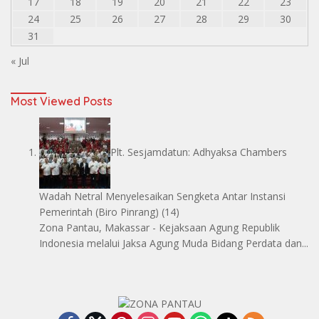
17
18
19
20
21
22
23
24
25
26
27
28
29
30
31
« Jul
Most Viewed Posts
Plt. Sesjamdatun: Adhyaksa Chambers
Wadah Netral Menyelesaikan Sengketa Antar Instansi
Pemerintah
(Biro Pinrang)
(14)
Zona Pantau, Makassar - Kejaksaan Agung Republik
Indonesia melalui Jaksa Agung Muda Bidang Perdata dan...