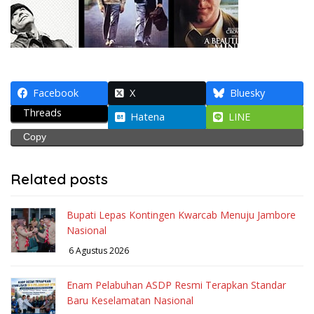
Facebook
X
Bluesky
Threads
Hatena
LINE
Copy
Related posts
Bupati Lepas Kontingen Kwarcab Menuju Jambore
Nasional
6 Agustus 2026
Enam Pelabuhan ASDP Resmi Terapkan Standar
Baru Keselamatan Nasional