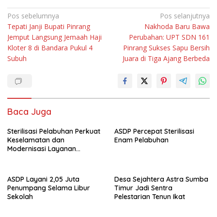
Navigasi
Pos sebelumnya
Pos selanjutnya
Tepati Janji Bupati Pinrang
Nakhoda Baru Bawa
pos
Jemput Langsung Jemaah Haji
Perubahan: UPT SDN 161
Kloter 8 di Bandara Pukul 4
Pinrang Sukses Sapu Bersih
Subuh
Juara di Tiga Ajang Berbeda
Baca Juga
Sterilisasi Pelabuhan Perkuat
ASDP Percepat Sterilisasi
Keselamatan dan
Enam Pelabuhan
Modernisasi Layanan
Penyeberangan
ASDP Layani 2,05 Juta
Desa Sejahtera Astra Sumba
Penumpang Selama Libur
Timur Jadi Sentra
Sekolah
Pelestarian Tenun Ikat