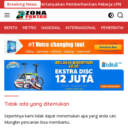
Langsung
kerja LPNS-PMBI Pertanyakan Pemberhentian Pekerja LPN
Breaking News.
ke
konten
BERITA
METRO
NASIONAL
INTERNASIONAL
PEMERINTAH
Tidak ada yang ditemukan
Sepertinya kami tidak dapat menemukan apa yang anda cari.
Mungkin pencarian bisa membantu.