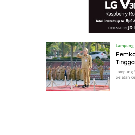
Lampung
Pemka
Tingga
Lampung S
Selatan k