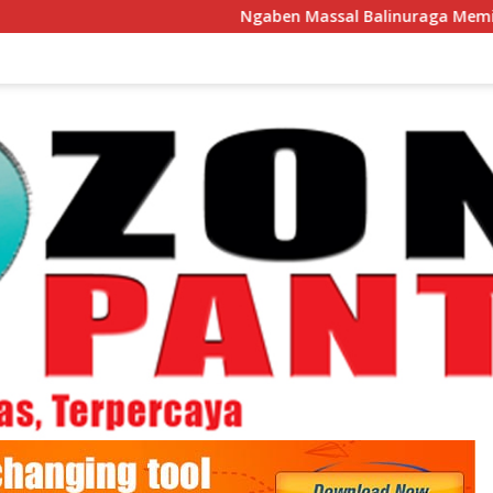
Ngaben Massal Balinuraga Memikat Turis 