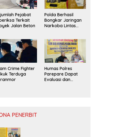
jumlah Pejabat
Polda Berhasil
periksa Terkait
Bongkar Jaringan
oyek Jalan Beton
Narkoba Lintas
Provinsi
am Crime Fighter
Humas Polres
kuk Terduga
Parepare Dapat
uranmor
Evaluasi dan
Monitoring
ONA PENERBIT