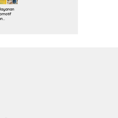
layanan
omotif
an
eventif
da IMS
alam
ebidanan