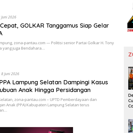
 Juni 2026
 Cepat, GOLKAR Tanggamus Siap Gelar
A
pung, zona-pantau.com — Politisi senior Partai Golkar H. Tony
a yang juga Bendahara…
Z
8 Juni 2026
PPA Lampung Selatan Dampingi Kasus
ubuan Anak Hingga Persidangan
De
elatan, zona-pantau.com – UPTD Pemberdayaan dan
Cu
gan Anak (PPA) Kabupaten Lampung Selatan terus
Ca
an…
T