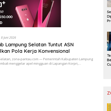
Se
Di
Pr
8 Juni 2026
b Lampung Selatan Tuntut ASN
lkan Pola Kerja Konvensional
Te
elatan, zona-pantau.com — Pemerintah Kabupaten Lampung
Be
embali menggelar apel mingguan di Lapangan Korpri,…
C
Z