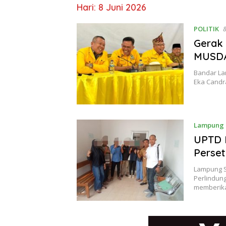
Hari:
8 Juni 2026
POLITIK
8
Gerak
MUSD
Bandar Lam
Eka Candr
Lampung
UPTD 
Perset
Lampung S
Perlindun
memberik