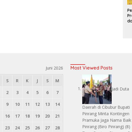
Pe
Pr
d
Pr
Pa
d
K
Most Viewed Posts
Juni 2026
S
R
K
J
S
M
Jadi Duta
2
3
4
5
6
7
9
10
11
12
13
14
Daerah di Cibubur Bupati
Pinrang Minta Kontingen
16
17
18
19
20
21
Pramuka Jaga Nama Baik
Pinrang
(Biro Pinrang)
(8)
23
24
25
26
27
28