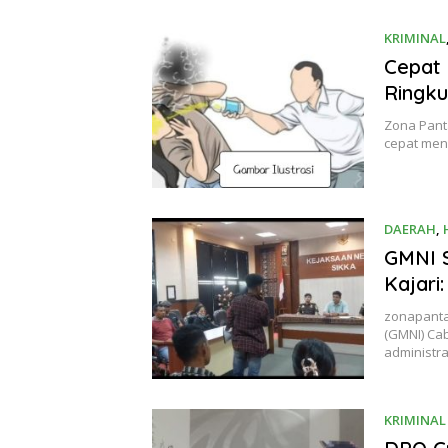
KRIMINAL
Cepat 
Ringku
Zona Panta
cepat men
DAERAH
,
GMNI S
Kajari
zonapanta
(GMNI) Ca
administra
KRIMINAL