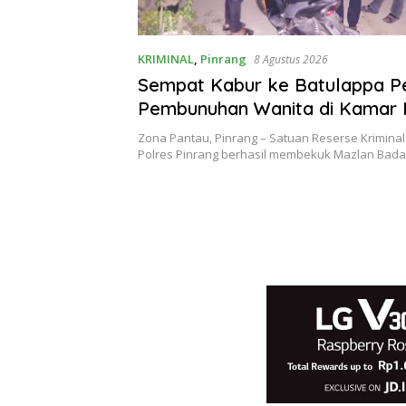
KRIMINAL
,
Pinrang
8 Agustus 2026
Sempat Kabur ke Batulappa P
Pembunuhan Wanita di Kamar 
Pinrang Ditangkap Polisi
Zona Pantau, Pinrang – Satuan Reserse Kriminal 
Polres Pinrang berhasil membekuk Mazlan Badar