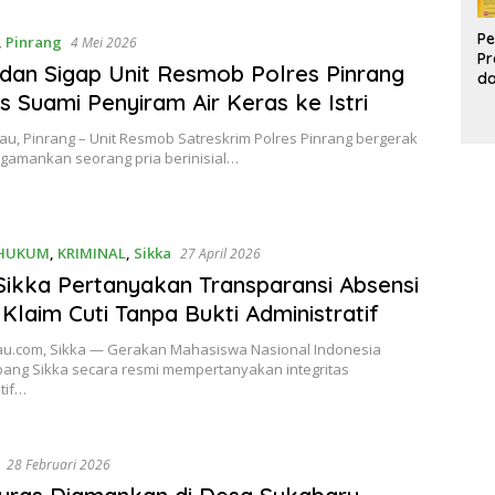
Pe
,
Pinrang
4 Mei 2026
Pr
dan Sigap Unit Resmob Polres Pinrang
d
Pr
s Suami Penyiram Air Keras ke Istri
Pa
d
u, Pinrang – Unit Resmob Satreskrim Polres Pinrang bergerak
K
gamankan seorang pria berinisial…
HUKUM
,
KRIMINAL
,
Sikka
27 April 2026
ikka Pertanyakan Transparansi Absensi
: Klaim Cuti Tanpa Bukti Administratif
u.com, Sikka — Gerakan Mahasiswa Nasional Indonesia
bang Sikka secara resmi mempertanyakan integritas
tif…
28 Februari 2026