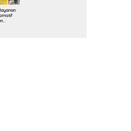
layanan
omotif
an
eventif
da IMS
alam
ebidanan