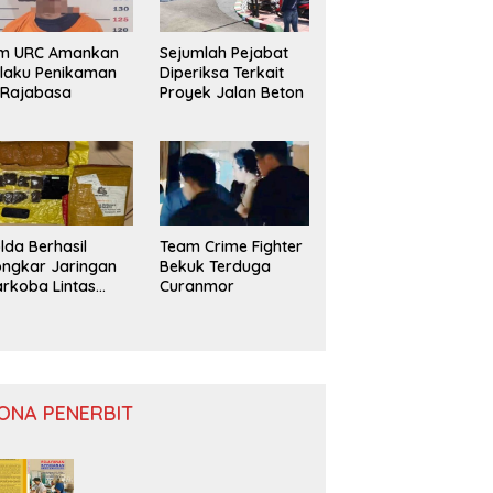
im URC Amankan
Sejumlah Pejabat
laku Penikaman
Diperiksa Terkait
 Rajabasa
Proyek Jalan Beton
lda Berhasil
Team Crime Fighter
ngkar Jaringan
Bekuk Terduga
rkoba Lintas
Curanmor
ovinsi
ONA PENERBIT