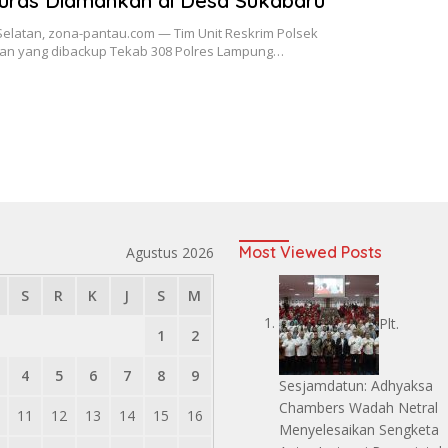
uras Diamankan di Desa Sukabaru
elatan, zona-pantau.com — Tim Unit Reskrim Polsek
n yang dibackup Tekab 308 Polres Lampung…
Most Viewed Posts
Agustus 2026
S
R
K
J
S
M
Plt.
1
2
4
5
6
7
8
9
Sesjamdatun: Adhyaksa
Chambers Wadah Netral
11
12
13
14
15
16
Menyelesaikan Sengketa