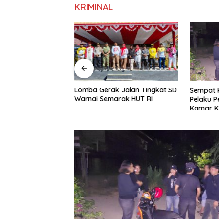
KRIMINAL
unjung Padati
Lomba Gerak Jalan Tingkat SD
Sempat 
upan Harbour Fest
Warnai Semarak HUT RI
Pelaku P
Kamar Ko
Polisi