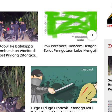
Z
P3K Parepare Diancam Dengan
Resm
Kabur ke Batulappa
Surat Pernyataan Lulus Mengaji
Pinra
embunuhan Wanita di
DPR
st Pinrang Ditangkap
Se
Ba
P
Wa
Ko
Di
Dirga Diduga Dibacok Tetangga IWO