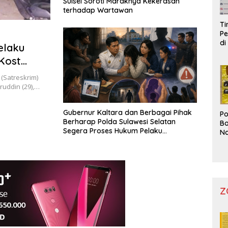
Sulsel Soroti Maraknya Kekerasan
terhadap Wartawan
T
Pe
di
elaku
Kost
(Satreskrim)
uddin (29),…
Gubernur Kaltara dan Berbagai Pihak
Po
Berharap Polda Sulawesi Selatan
Bo
Segera Proses Hukum Pelaku
Na
Pemerkosa Mahasiswi Di Makassar
Pr
Z