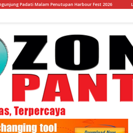
ati Malam Penutupan Harbour Fest 2026
Lomba Gerak J