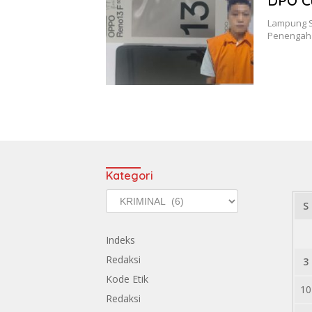
DPO C
Lampung S
Penengaha
Kategori
Kategori
S
Indeks
Redaksi
3
Kode Etik
10
Redaksi