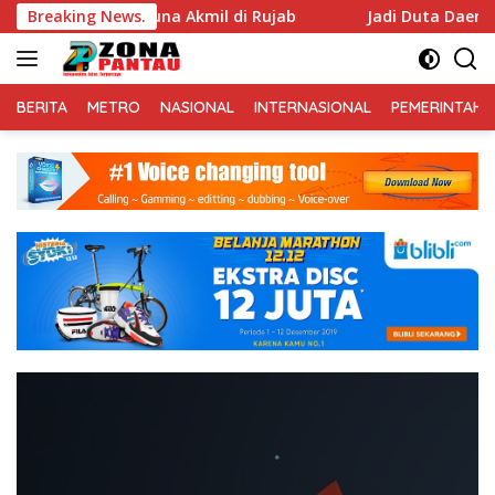
Langsung
i Jamu Para Taruna Akmil di Rujab
Breaking News.
Jadi Duta Daerah d
ke
konten
BERITA
METRO
NASIONAL
INTERNASIONAL
PEMERINTAH