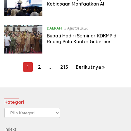
Kebiasaan Manfaatkan AI
DAERAH
5 Agustus 2026
Bupati Hadiri Seminar KDKMP di
Ruang Pola Kantor Gubernur
Paginasi
1
2
…
215
Berikutnya »
pos
Kategori
Kategori
Indeks