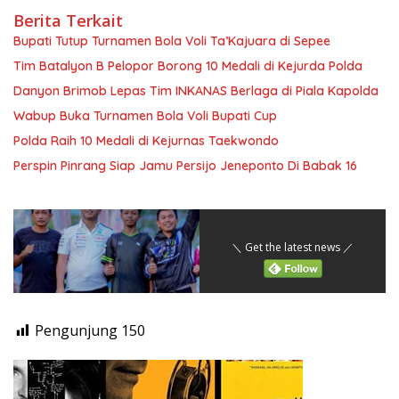
Berita Terkait
Bupati Tutup Turnamen Bola Voli Ta’Kajuara di Sepee
Tim Batalyon B Pelopor Borong 10 Medali di Kejurda Polda
Danyon Brimob Lepas Tim INKANAS Berlaga di Piala Kapolda
Wabup Buka Turnamen Bola Voli Bupati Cup
Polda Raih 10 Medali di Kejurnas Taekwondo
Perspin Pinrang Siap Jamu Persijo Jeneponto Di Babak 16
＼ Get the latest news ／
Pengunjung
150