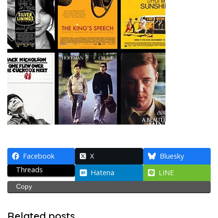
Facebook
X
Bluesky
Threads
Hatena
LINE
Copy
Related posts