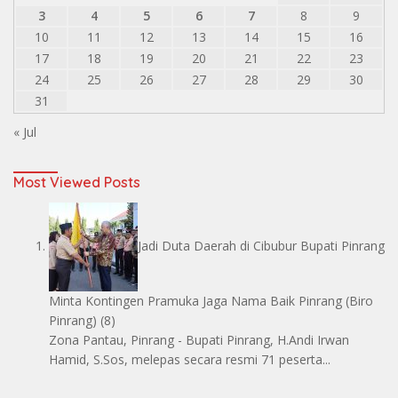
3
4
5
6
7
8
9
10
11
12
13
14
15
16
17
18
19
20
21
22
23
24
25
26
27
28
29
30
31
« Jul
Most Viewed Posts
Jadi Duta Daerah di Cibubur Bupati Pinrang
Minta Kontingen Pramuka Jaga Nama Baik Pinrang
(Biro
Pinrang)
(8)
Zona Pantau, Pinrang - Bupati Pinrang, H.Andi Irwan
Hamid, S.Sos, melepas secara resmi 71 peserta...