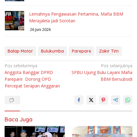
Lemahnya Pengawasan Pertamina, Mafia BBM
Merajalela Jadi Sorotan
26 Juni 2026
Balap Motor
Bulukumba
Parepare
Zakir Tim
Navigasi
Pos sebelumnya
Pos selanjutnya
Anggota Banggar DPRD
SPBU Ujung Bulu Layani Mafia
pos
Parepare Dorong OPD
BBM Bersubsidi
Percepat Serapan Anggaran
Baca Juga