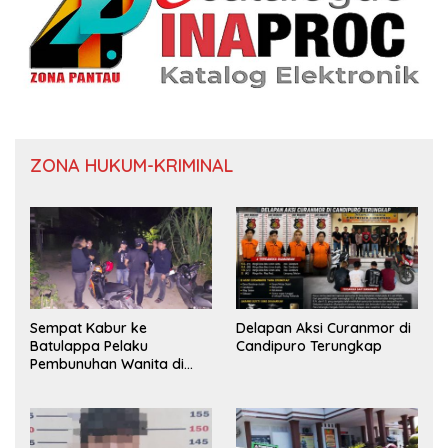
ZONA HUKUM-KRIMINAL
Sempat Kabur ke
Delapan Aksi Curanmor di
Batulappa Pelaku
Candipuro Terungkap
Pembunuhan Wanita di
Kamar Kost Pinrang
Ditangkap Polisi