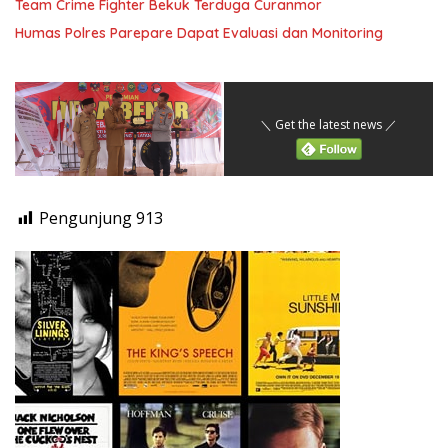
Team Crime Fighter Bekuk Terduga Curanmor
Humas Polres Parepare Dapat Evaluasi dan Monitoring
＼ Get the latest news ／
Pengunjung
913