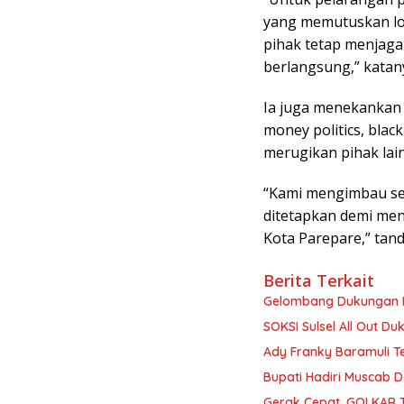
yang memutuskan lo
pihak tetap menjaga
berlangsung,” katan
Ia juga menekankan 
money politics, blac
merugikan pihak lain
“Kami mengimbau se
ditetapkan demi men
Kota Parepare,” tand
Berita Terkait
Gelombang Dukungan I
SOKSI Sulsel All Out Du
Ady Franky Baramuli Te
Bupati Hadiri Muscab 
Gerak Cepat, GOLKAR 