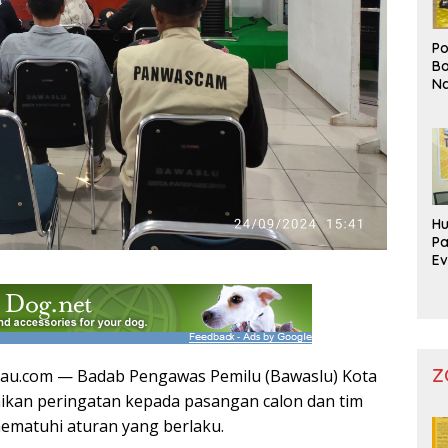
Po
Bo
Na
Pr
Hu
Pa
Ev
Mo
Z
tau.com — Badab Pengawas Pemilu (Bawaslu) Kota
kan peringatan kepada pasangan calon dan tim
matuhi aturan yang berlaku.