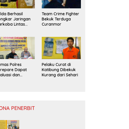
lda Berhasil
Team Crime Fighter
ngkar Jaringan
Bekuk Terduga
rkoba Lintas
Curanmor
ovinsi
mas Polres
Pelaku Curat di
repare Dapat
Katibung Dibekuk
aluasi dan
Kurang dari Sehari
nitoring
ONA PENERBIT