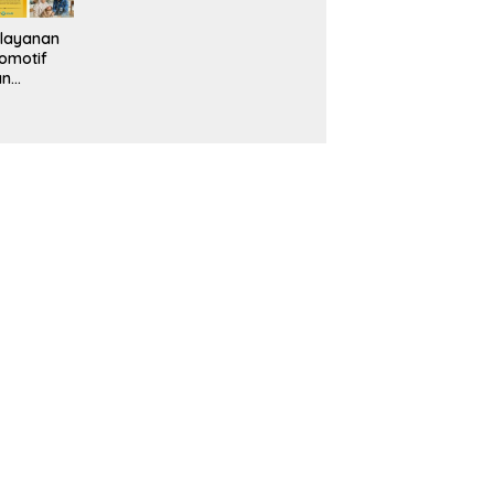
layanan
omotif
an
eventif
da IMS
alam
ebidanan