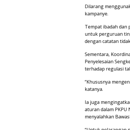
Dilarang menggunaka
kampanye.
Tempat ibadah dan p
untuk perguruan tin
dengan catatan tid
Sementara, Koordina
Penyelesaian Sengke
terhadap regulasi t
“Khususnya mengena
katanya.
Ia juga mengingatk
aturan dalam PKPU 
menyalahkan Bawasl
“Untuk pelarangan 