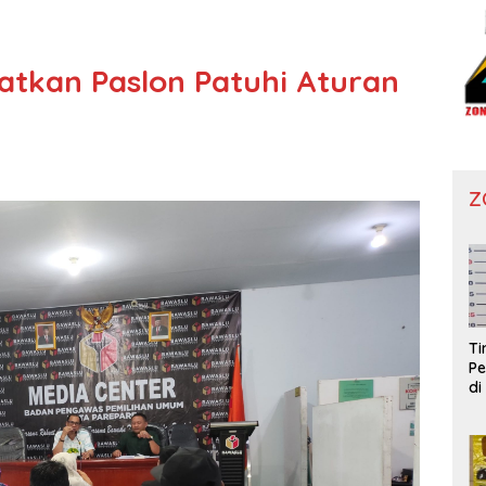
atkan Paslon Patuhi Aturan
Z
T
Pe
di