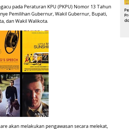
ngacu pada Peraturan KPU (PKPU) Nomor 13 Tahun
Pe
ye Pemilihan Gubernur, Wakil Gubernur, Bupati,
Pr
d
ta, dan Wakil Walikota.
Pr
Pa
d
K
pare akan melakukan pengawasan secara melekat,