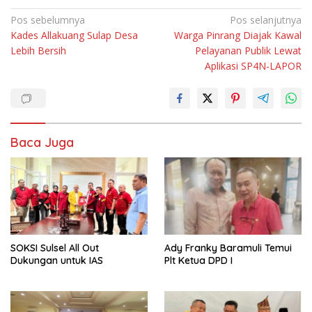
Navigasi
Pos sebelumnya
Pos selanjutnya
Kades Allakuang Sulap Desa
Warga Pinrang Diajak Kawal
pos
Lebih Bersih
Pelayanan Publik Lewat
Aplikasi SP4N-LAPOR
Baca Juga
SOKSI Sulsel All Out
Ady Franky Baramuli Temui
Dukungan untuk IAS
Plt Ketua DPD I