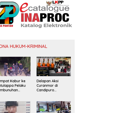
ONA HUKUM-KRIMINAL
mpat Kabur ke
Delapan Aksi
tulappa Pelaku
Curanmor di
embunuhan
Candipuro
nita di Kamar
Terungkap
st Pinrang
tangkap Polisi