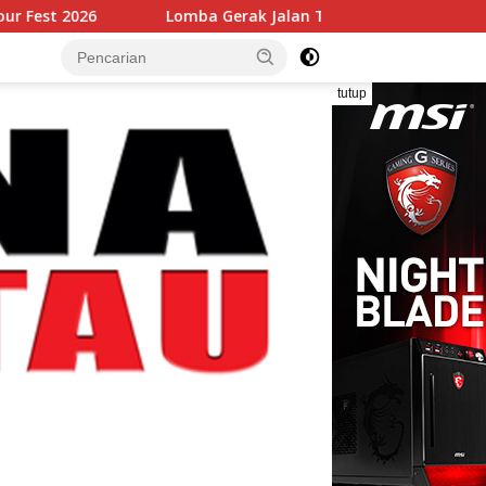
Lomba Gerak Jalan Tingkat SD Warnai Semarak HUT RI
tutup