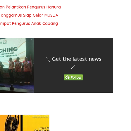
Dan Pelantikan Pengurus Hanura
Tanggamus Siap Gelar MUSDA
 Empat Pengurus Anak Cabang
＼ Get the latest news
／