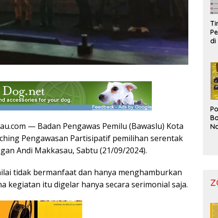
T
Pe
di
Po
Bo
tau.com — Badan Pengawas Pemilu (Bawaslu) Kota
Na
Pr
ching Pengawasan Partisipatif pemilihan serentak
ngan Andi Makkasau, Sabtu (21/09/2024).
inilai tidak bermanfaat dan hanya menghamburkan
Z
a kegiatan itu digelar hanya secara serimonial saja.