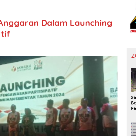
Anggaran Dalam Launching
tif
Z
Se
Ba
P
Wa
Ko
Di