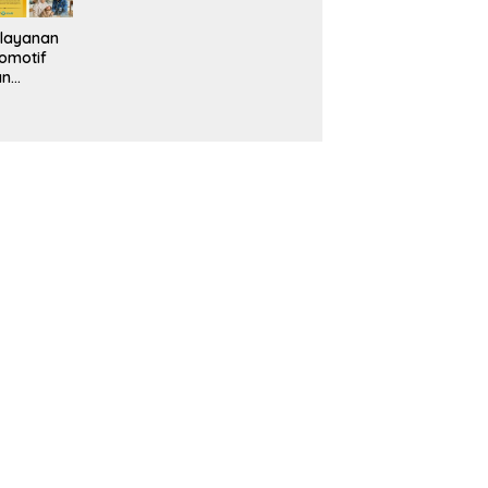
layanan
omotif
an
eventif
da IMS
alam
ebidanan