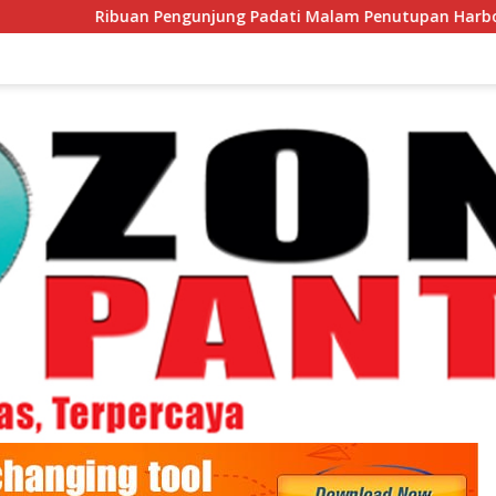
 Pengunjung Padati Malam Penutupan Harbour Fest 2026