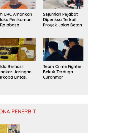
im URC Amankan
Sejumlah Pejabat
laku Penikaman
Diperiksa Terkait
 Rajabasa
Proyek Jalan Beton
lda Berhasil
Team Crime Fighter
ngkar Jaringan
Bekuk Terduga
rkoba Lintas
Curanmor
ovinsi
ONA PENERBIT