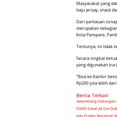
Masyarakat yang da
baju jersay, snack d
Dari pantauan zonap
merupakan sebagian
Kota Parepare, Pani
Tentunya, ini tidak t
Secara singkat ketu
yang digunakan kuran
“Bisa ke Kantor besok
Rp200 juta lebih dari
Berita Terkait
Gelombang Dukungan I
SOKSI Sulsel All Out Du
Ady Franky Baramuli Te