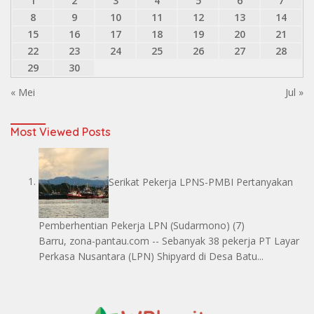
1
2
3
4
5
6
7
8
9
10
11
12
13
14
15
16
17
18
19
20
21
22
23
24
25
26
27
28
29
30
« Mei
Jul »
Most Viewed Posts
Serikat Pekerja LPNS-PMBI Pertanyakan
Pemberhentian Pekerja LPN
(Sudarmono)
(7)
Barru, zona-pantau.com -- Sebanyak 38 pekerja PT Layar
Perkasa Nusantara (LPN) Shipyard di Desa Batu...