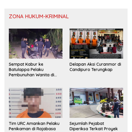
ZONA HUKUM-KRIMINAL
Sempat Kabur ke
Delapan Aksi Curanmor di
Batulappa Pelaku
Candipuro Terungkap
Pembunuhan Wanita di
Kamar Kost Pinrang
Ditangkap Polisi
Tim URC Amankan Pelaku
Sejumlah Pejabat
Penikaman di Rajabasa
Diperiksa Terkait Proyek