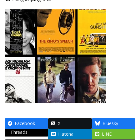
Facebook
X
Bluesky
Threads
Hatena
LINE