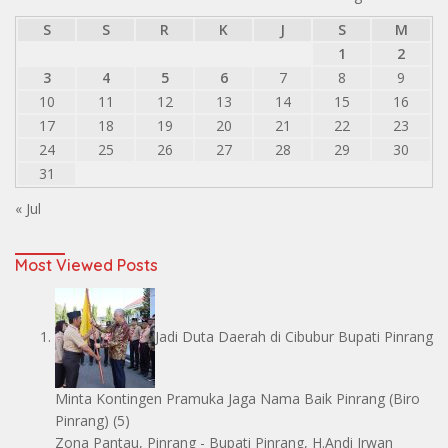
S
S
R
K
J
S
M
1
2
3
4
5
6
7
8
9
10
11
12
13
14
15
16
17
18
19
20
21
22
23
24
25
26
27
28
29
30
31
« Jul
Most Viewed Posts
Jadi Duta Daerah di Cibubur Bupati Pinrang
Minta Kontingen Pramuka Jaga Nama Baik Pinrang
(Biro
Pinrang)
(5)
Zona Pantau, Pinrang - Bupati Pinrang, H.Andi Irwan