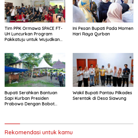
Tim PPK Ormawa SPACE FT-
Ini Pesan Bupati Pada Momen
UH Luncurkan Program
Hari Raya Qurban
Pakkatuju untuk Wujudkan
Desa Tangguh Bencana di
Lonjoboko
Bupati Serahkan Bantuan
Wakil Bupati Pantau Pilkades
Sapi Kurban Presiden
Serentak di Desa Siawung
Prabowo Dengan Bobot
908,5 Kilogram
Rekomendasi untuk kamu