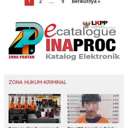
Paginasi
1
2
…
9
Berikutnya »
pos
ZONA HUKUM-KRIMINAL