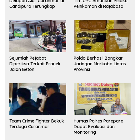
Delapan Aksi Curanmor di
Tim URC Amankan Pelaku
Candipuro Terungkap
Penikaman di Rajabasa
Sejumlah Pejabat
Polda Berhasil Bongkar
Diperiksa Terkait Proyek
Jaringan Narkoba Lintas
Jalan Beton
Provinsi
Team Crime Fighter Bekuk
Humas Polres Parepare
Terduga Curanmor
Dapat Evaluasi dan
Monitoring