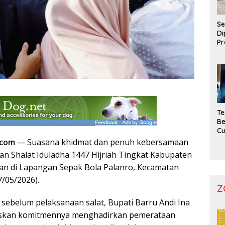
Se
Di
Pr
Te
Be
C
.com
— Suasana khidmat dan penuh kebersamaan
n Shalat Iduladha 1447 Hijriah Tingkat Kabupaten
an di Lapangan Sepak Bola Palanro, Kecamatan
7/05/2026).
Z
ebelum pelaksanaan salat, Bupati Barru Andi Ina
askan komitmennya menghadirkan pemerataan