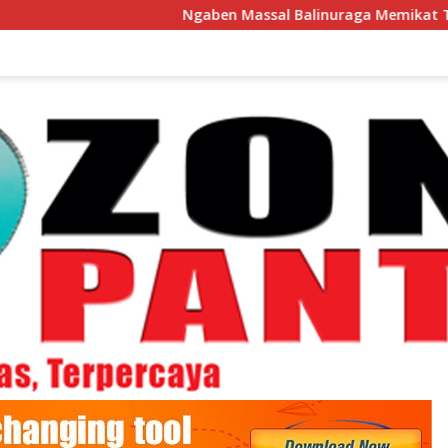
Ngaben Massal Balinuraga Memikat Turis Italia dan 