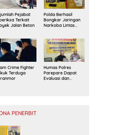
jumlah Pejabat
Polda Berhasil
periksa Terkait
Bongkar Jaringan
oyek Jalan Beton
Narkoba Lintas
Provinsi
am Crime Fighter
Humas Polres
kuk Terduga
Parepare Dapat
uranmor
Evaluasi dan
Monitoring
ONA PENERBIT