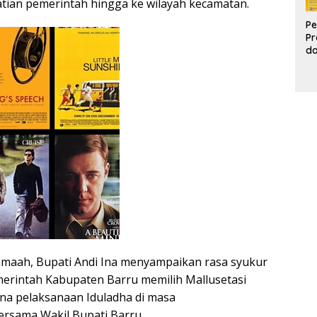
tian pemerintah hingga ke wilayah kecamatan.
Pe
Pr
d
Pr
Pa
d
K
amaah, Bupati Andi Ina menyampaikan rasa syukur
merintah Kabupaten Barru memilih Mallusetasi
ana pelaksanaan Iduladha di masa
rsama Wakil Bupati Barru.