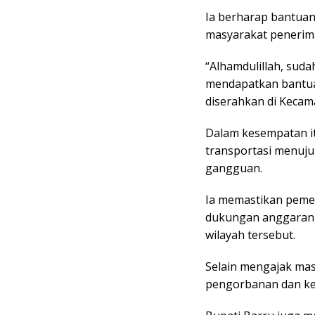
Ia berharap bantuan
masyarakat penerim
“Alhamdulillah, sud
mendapatkan bantuan
diserahkan di Kecama
Dalam kesempatan it
transportasi menuju
gangguan.
Ia memastikan peme
dukungan anggaran u
wilayah tersebut.
Selain mengajak ma
pengorbanan dan kep