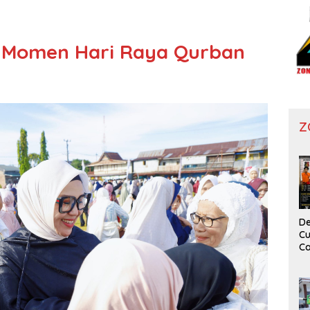
a Momen Hari Raya Qurban
Z
De
Cu
Ca
T