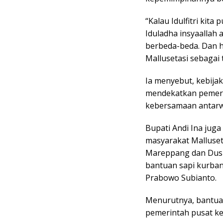
“Kalau Idulfitri kit
Iduladha insyaallah
berbeda-beda. Dan h
Mallusetasi sebagai 
Ia menyebut, kebija
mendekatkan pemeri
kebersamaan antarwi
Bupati Andi Ina ju
masyarakat Malluse
Mareppang dan Dusu
bantuan sapi kurban
Prabowo Subianto.
Menurutnya, bantua
pemerintah pusat ke