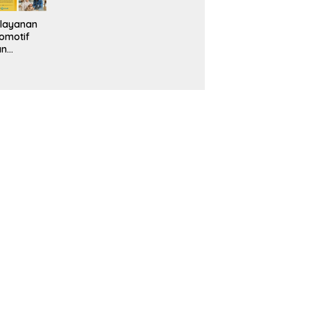
layanan
omotif
an
eventif
da IMS
alam
ebidanan