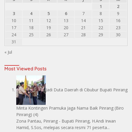
1
2
3
4
5
6
7
8
9
10
11
12
13
14
15
16
17
18
19
20
21
22
23
24
25
26
27
28
29
30
31
« Jul
Most Viewed Posts
Jadi Duta Daerah di Cibubur Bupati Pinrang
Minta Kontingen Pramuka Jaga Nama Baik Pinrang
(Biro
Pinrang)
(4)
Zona Pantau, Pinrang - Bupati Pinrang, H.Andi Irwan
Hamid, S.Sos, melepas secara resmi 71 peserta...