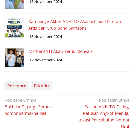
13 November 2024
Kampanye Akbar ANH-TQ Akan dihibur Deretan
Artis dan Grup Band Samsons
13 November 2024
MZ berBATI Akan Terus Menyala
12 November 2024
Parepare
Pilkada
Navigasi
Pos sebelumnya
Pos selanjutnya
Bakhtiar Tijjang : Semua
Paslon ANH-TQ Diiringi
pos
nomor bermakna baik
Ratusan Angkot Menuju
Lokasi Pencabutan Nomor
Urut