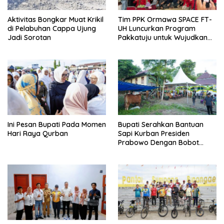
Aktivitas Bongkar Muat Krikil
Tim PPK Ormawa SPACE FT-
di Pelabuhan Cappa Ujung
UH Luncurkan Program
Jadi Sorotan
Pakkatuju untuk Wujudkan
Desa Tangguh Bencana di
Lonjoboko
Ini Pesan Bupati Pada Momen
Bupati Serahkan Bantuan
Hari Raya Qurban
Sapi Kurban Presiden
Prabowo Dengan Bobot
908,5 Kilogram