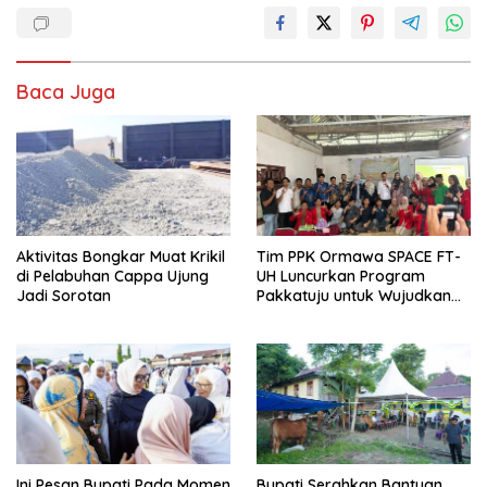
Baca Juga
Aktivitas Bongkar Muat Krikil
Tim PPK Ormawa SPACE FT-
di Pelabuhan Cappa Ujung
UH Luncurkan Program
Jadi Sorotan
Pakkatuju untuk Wujudkan
Desa Tangguh Bencana di
Lonjoboko
Ini Pesan Bupati Pada Momen
Bupati Serahkan Bantuan