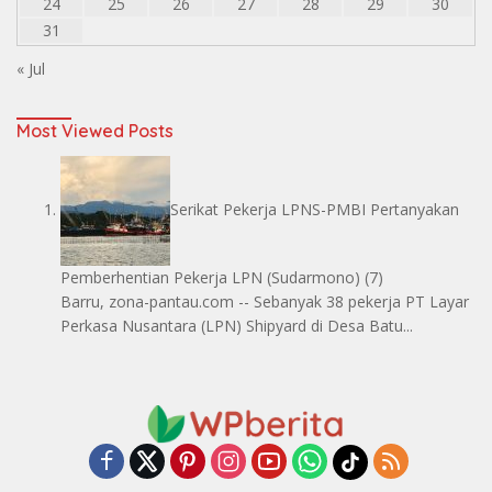
24
25
26
27
28
29
30
31
« Jul
Most Viewed Posts
Serikat Pekerja LPNS-PMBI Pertanyakan
Pemberhentian Pekerja LPN
(Sudarmono)
(7)
Barru, zona-pantau.com -- Sebanyak 38 pekerja PT Layar
Perkasa Nusantara (LPN) Shipyard di Desa Batu...