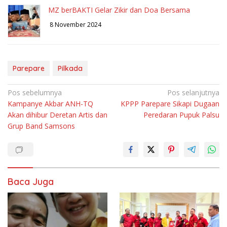
MZ berBAKTI Gelar Zikir dan Doa Bersama
8 November 2024
Parepare
Pilkada
Navigasi
Pos sebelumnya
Pos selanjutnya
Kampanye Akbar ANH-TQ
KPPP Parepare Sikapi Dugaan
pos
Akan dihibur Deretan Artis dan
Peredaran Pupuk Palsu
Grup Band Samsons
Baca Juga