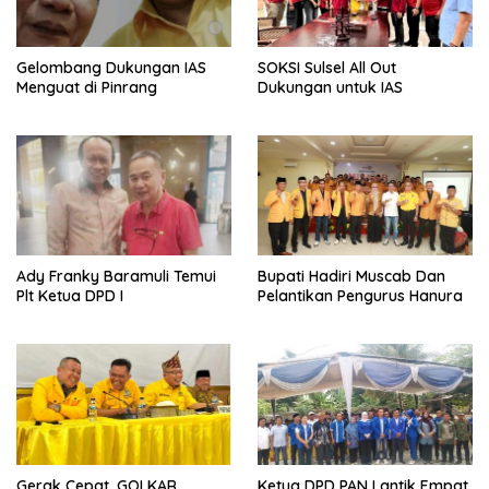
Gelombang Dukungan IAS
SOKSI Sulsel All Out
Menguat di Pinrang
Dukungan untuk IAS
Ady Franky Baramuli Temui
Bupati Hadiri Muscab Dan
Plt Ketua DPD I
Pelantikan Pengurus Hanura
Gerak Cepat, GOLKAR
Ketua DPD PAN Lantik Empat