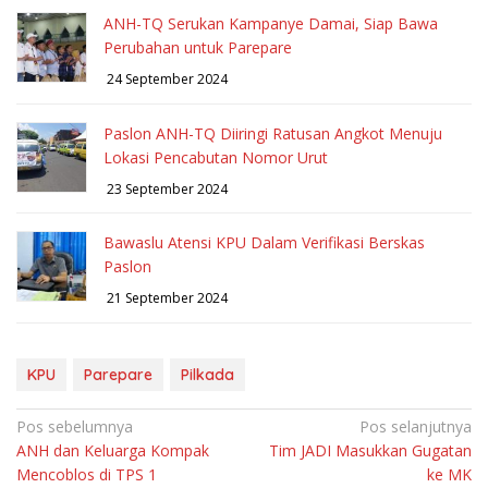
ANH-TQ Serukan Kampanye Damai, Siap Bawa
Perubahan untuk Parepare
24 September 2024
Paslon ANH-TQ Diiringi Ratusan Angkot Menuju
Lokasi Pencabutan Nomor Urut
23 September 2024
Bawaslu Atensi KPU Dalam Verifikasi Berskas
Paslon
21 September 2024
KPU
Parepare
Pilkada
Navigasi
Pos sebelumnya
Pos selanjutnya
ANH dan Keluarga Kompak
Tim JADI Masukkan Gugatan
pos
Mencoblos di TPS 1
ke MK