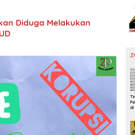
ikan Diduga Melakukan
AUD
Z
T
Pe
di