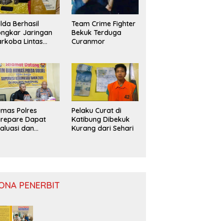
lda Berhasil
Team Crime Fighter
ngkar Jaringan
Bekuk Terduga
rkoba Lintas
Curanmor
ovinsi
mas Polres
Pelaku Curat di
repare Dapat
Katibung Dibekuk
aluasi dan
Kurang dari Sehari
nitoring
ONA PENERBIT