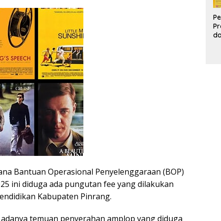
Pe
Pr
d
Pr
Pa
d
K
ana Bantuan Operasional Penyelenggaraan (BOP)
5 ini diduga ada pungutan fee yang dilakukan
Pendidikan Kabupaten Pinrang.
 adanya temuan penyerahan amplop yang diduga