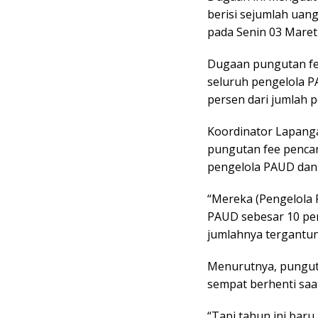
berisi sejumlah uan
pada Senin 03 Maret 
Dugaan pungutan fee
seluruh pengelola P
persen dari jumlah p
Koordinator Lapang
pungutan fee pencar
pengelola PAUD dan
“Mereka (Pengelola 
PAUD sebesar 10 pers
jumlahnya tergantun
Menurutnya, punguta
sempat berhenti saa
“Tapi tahun ini baru