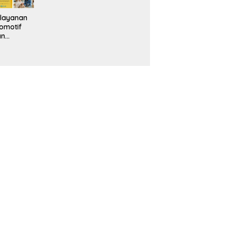
layanan
omotif
an
eventif
da IMS
alam
ebidanan