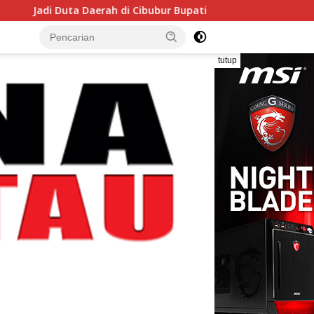
 Daerah di Cibubur Bupati Pinrang Minta Kontingen Pramuka Ja
tutup