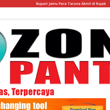
Bupati Jamu Para Taruna Akmil di Rujab
Jadi Duta