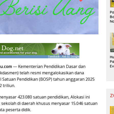
Po
Bo
Na
Pr
Hu
Pa
au.com
— Kementerian Pendidikan Dasar dan
Ev
Mo
dasmen) telah resmi mengalokasikan dana
l Satuan Pendidikan (BOSP) tahun anggaran 2025
 triliun.
Z
enyasar 423.080 satuan pendidikan, Alokasi ini
k sekolah di daerah khusus menyasar 15.046 satuan
ta peserta didik.