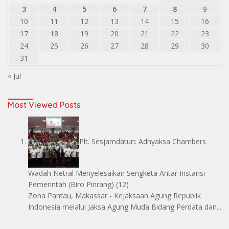
3
4
5
6
7
8
9
10
11
12
13
14
15
16
17
18
19
20
21
22
23
24
25
26
27
28
29
30
31
« Jul
Most Viewed Posts
Plt. Sesjamdatun: Adhyaksa Chambers
Wadah Netral Menyelesaikan Sengketa Antar Instansi
Pemerintah
(Biro Pinrang)
(12)
Zona Pantau, Makassar - Kejaksaan Agung Republik
Indonesia melalui Jaksa Agung Muda Bidang Perdata dan...