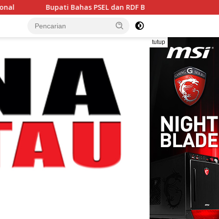
Bahas PSEL dan RDF Bersama Menteri Lingkungan Hidup
tutup