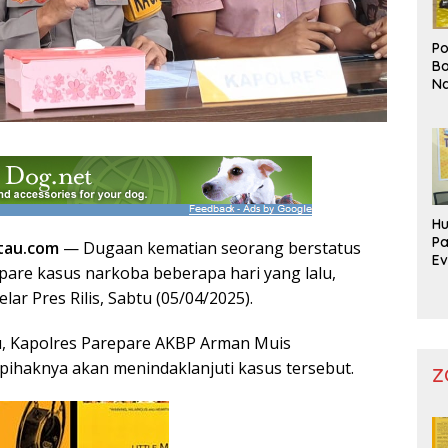
Po
Bo
Na
Pr
Hu
Pa
tau.com
— Dugaan kematian seorang berstatus
Ev
pare kasus narkoba beberapa hari yang lalu,
Mo
lar Pres Rilis, Sabtu (05/04/2025).
u, Kapolres Parepare AKBP Arman Muis
ihaknya akan menindaklanjuti kasus tersebut.
Z