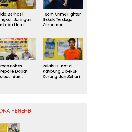
lda Berhasil
Team Crime Fighter
ngkar Jaringan
Bekuk Terduga
rkoba Lintas
Curanmor
ovinsi
mas Polres
Pelaku Curat di
repare Dapat
Katibung Dibekuk
aluasi dan
Kurang dari Sehari
nitoring
ONA PENERBIT