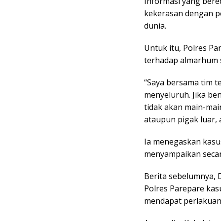
Informasi yang ber
kekerasan dengan p
dunia.
Untuk itu, Polres P
terhadap almarhum 
“Saya bersama tim t
menyeluruh. Jika be
tidak akan main-main
ataupun pigak luar, 
Ia menegaskan kasus
menyampaikan secara 
Berita sebelumnya, 
Polres Parepare kas
mendapat perlakuan t