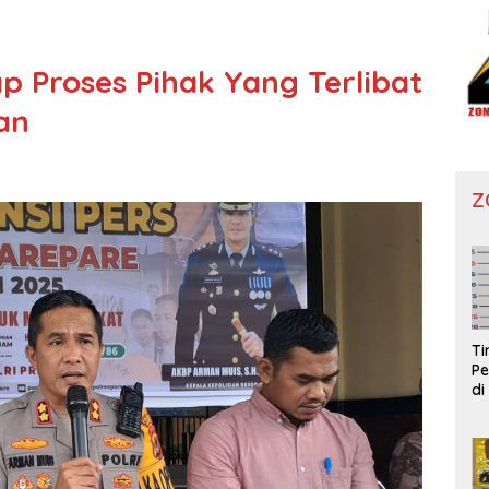
p Proses Pihak Yang Terlibat
nan
Z
T
Pe
di