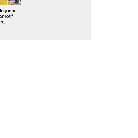
layanan
omotif
an
eventif
da IMS
alam
ebidanan