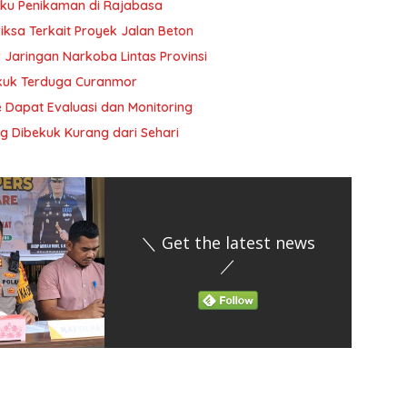
ku Penikaman di Rajabasa
iksa Terkait Proyek Jalan Beton
 Jaringan Narkoba Lintas Provinsi
ekuk Terduga Curanmor
 Dapat Evaluasi dan Monitoring
ng Dibekuk Kurang dari Sehari
＼ Get the latest news
／