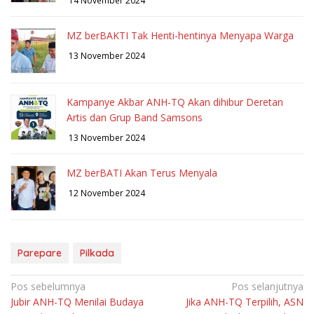
14 November 2024
MZ berBAKTI Tak Henti-hentinya Menyapa Warga
13 November 2024
Kampanye Akbar ANH-TQ Akan dihibur Deretan
Artis dan Grup Band Samsons
13 November 2024
MZ berBATI Akan Terus Menyala
12 November 2024
Parepare
Pilkada
Navigasi
Pos sebelumnya
Pos selanjutnya
Jubir ANH-TQ Menilai Budaya
Jika ANH-TQ Terpilih, ASN
pos