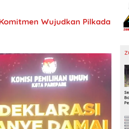
 Komitmen Wujudkan Pilkada
Z
Se
Ba
P
Wa
Ko
Di