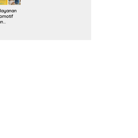
layanan
omotif
an
eventif
da IMS
alam
ebidanan