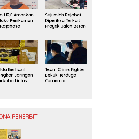
im URC Amankan
Sejumlah Pejabat
laku Penikaman
Diperiksa Terkait
 Rajabasa
Proyek Jalan Beton
lda Berhasil
Team Crime Fighter
ngkar Jaringan
Bekuk Terduga
rkoba Lintas
Curanmor
ovinsi
ONA PENERBIT