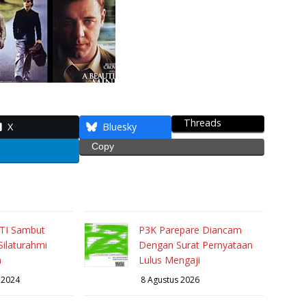
Threads
X
Bluesky
Copy
TI Sambut
P3K Parepare Diancam
ilaturahmi
Dengan Surat Pernyataan
a
Lulus Mengaji
 2024
8 Agustus 2026