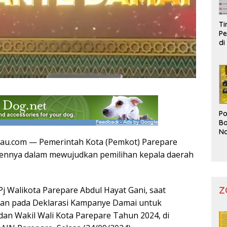
T
Pe
di
Po
Bo
Na
tau.com — Pemerintah Kota (Pemkot) Parepare
Pr
nnya dalam mewujudkan pemilihan kepala daerah
Pj Walikota Parepare Abdul Hayat Gani, saat
Z
n pada Deklarasi Kampanye Damai untuk
dan Wakil Wali Kota Parepare Tahun 2024, di