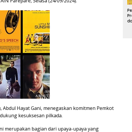
AIN Parepare, Selasa (24/09/2024).
Pe
Pr
d
Pr
Pa
d
K
u, Abdul Hayat Gani, menegaskan komitmen Pemkot
dukung kesuksesan pilkada.
sini merupakan bagian dari upaya-upaya yang