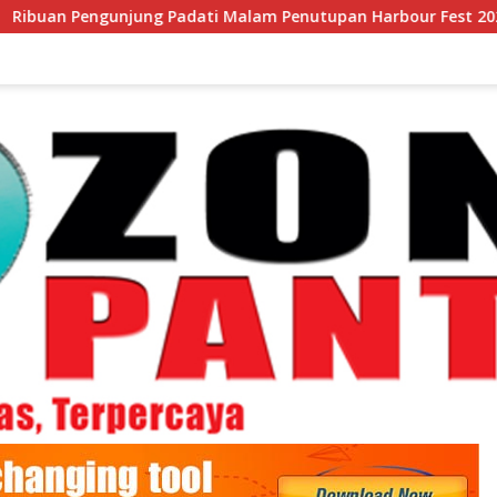
jung Padati Malam Penutupan Harbour Fest 2026
Lomb