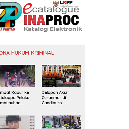
ONA HUKUM-KRIMINAL
mpat Kabur ke
Delapan Aksi
tulappa Pelaku
Curanmor di
embunuhan
Candipuro
nita di Kamar
Terungkap
st Pinrang
tangkap Polisi