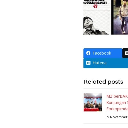
Facebook
Hatena
Related posts
MZ berBAK
Kunjungan S
Forkopimd
5 November