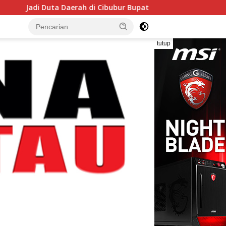
ta Daerah di Cibubur Bupati Pinrang Minta Kontingen Pramuka 
tutup