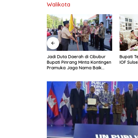
Walikota
 Para Taruna
Jadi Duta Daerah di Cibubur
Bupati T
ab
Bupati Pinrang Minta Kontingen
IOF Sulse
Pramuka Jaga Nama Baik
Pinrang