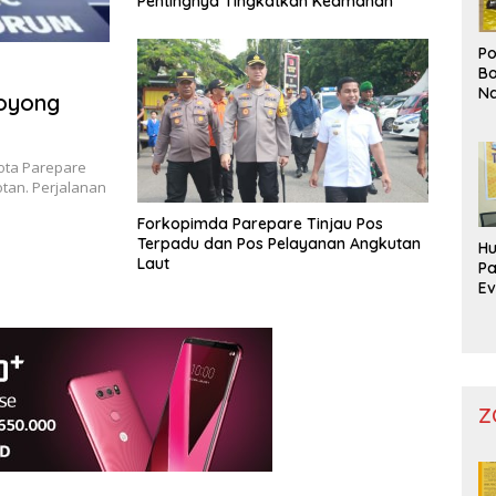
Pentingnya Tingkatkan Keamanan
Po
Bo
Na
Boyong
Pr
ota Parepare
tan. Perjalanan
Forkopimda Parepare Tinjau Pos
Terpadu dan Pos Pelayanan Angkutan
Hu
Laut
Pa
Ev
Mo
Z