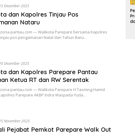
23 Desember 2025
Pe
ta dan Kapolres Tinjau Pos
Pr
manan Nataru
d
Pr
 zona-pantau.com — Walikota Parepare bersama Kapolres
Pa
tinjau pos pengamanan Natal dan Tahun Baru…
d
K
20 Desember 2025
ta dan Kapolres Parepare Pantau
han Ketua RT dan RW Serentak
 zona-pantau.com — Walikota Parepare H Tasming Hamid
apolres Parepare AKBP Indra Waspada Yuda…
25 November 2025
li Pejabat Pemkot Parepare Walk Out