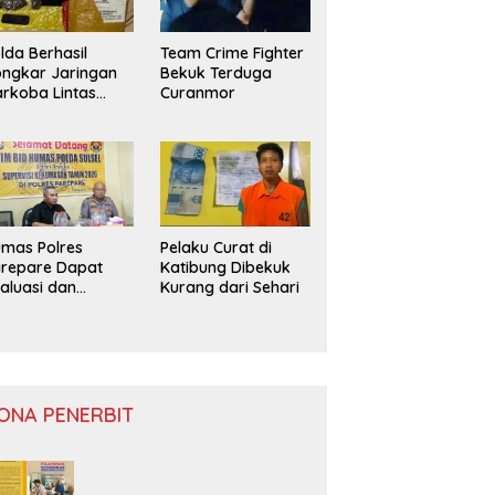
lda Berhasil
Team Crime Fighter
ngkar Jaringan
Bekuk Terduga
rkoba Lintas
Curanmor
ovinsi
mas Polres
Pelaku Curat di
repare Dapat
Katibung Dibekuk
aluasi dan
Kurang dari Sehari
nitoring
ONA PENERBIT