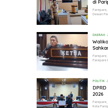
di Par
Parepare,
Dewan Per
DAERAH
Waliko
Sahka
Parepare,
Parepare 
POLITIK
DPRD 
2026
Parepare,
Kota Pare