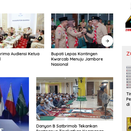
Z
erima Audiensi Ketua
Bupati Lepas Kontingen
Bupat
l
Kwarcab Menuju Jambore
Serti
Nasional
Super
T
Pe
di
Danyon B Satbrimob Tekankan