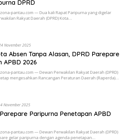
ipurna DPRD
 zona-pantau.com — Dua kali Rapat Paripurna yang digelar
wakilan Rakyat Daerah (DPRD) Kota…
24 November 2025
ta Absen Tanpa Alasan, DPRD Parepare
n APBD 2026
 zona-pantau.com — Dewan Perwakilan Rakyat Daerah (DPRD)
tetap mengesahkan Rancangan Peraturan Daerah (Raperda)…
24 November 2025
Parepare Paripurna Penetapan APBD
 zona-pantau.com — Dewan Perwakilan Rakyat Daerah (DPRD)
pare gelar paripurna dengan agenda penetapan…