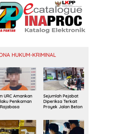
ONA HUKUM-KRIMINAL
i Buka Pelatihan dan Uji
Enam Pelabuhan ASDP Resmi
B
fikasi Kompetensi
Terapkan Standar Baru
B
visor
Keselamatan Nasional
H
im URC Amankan
Sejumlah Pejabat
laku Penikaman
Diperiksa Terkait
 Rajabasa
Proyek Jalan Beton