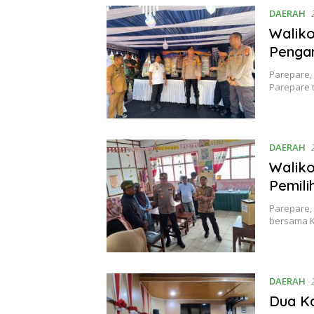
DAERAH
Waliko
Penga
Parepare,
Parepare 
DAERAH
Waliko
Pemili
Parepare,
bersama K
DAERAH
Dua Ka