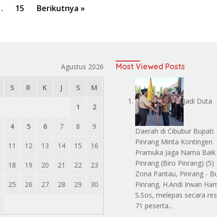
…
15
Berikutnya »
Most Viewed Posts
Agustus 2026
S
R
K
J
S
M
Jadi Duta
1
2
4
5
6
7
8
9
Daerah di Cibubur Bupati
Pinrang Minta Kontingen
11
12
13
14
15
16
Pramuka Jaga Nama Baik
Pinrang
(Biro Pinrang)
(5)
18
19
20
21
22
23
Zona Pantau, Pinrang - Bu
25
26
27
28
29
30
Pinrang, H.Andi Irwan Ham
S.Sos, melepas secara re
71 peserta...