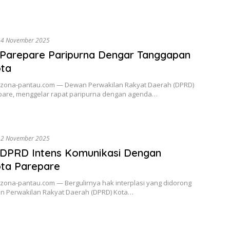
14 November 2025
Parepare Paripurna Dengar Tanggapan
ota
 zona-pantau.com — Dewan Perwakilan Rakyat Daerah (DPRD)
pare, menggelar rapat paripurna dengan agenda…
12 November 2025
 DPRD Intens Komunikasi Dengan
ta Parepare
 zona-pantau.com — Bergulirnya hak interplasi yang didorong
n Perwakilan Rakyat Daerah (DPRD) Kota…