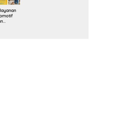
layanan
omotif
an
eventif
da IMS
alam
ebidanan