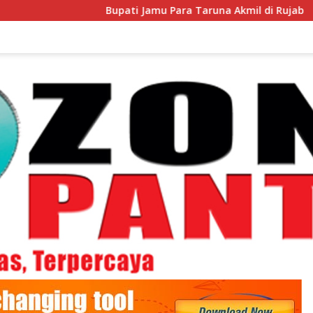
Bupati Jamu Para Taruna Akmil di Rujab
Jadi Du