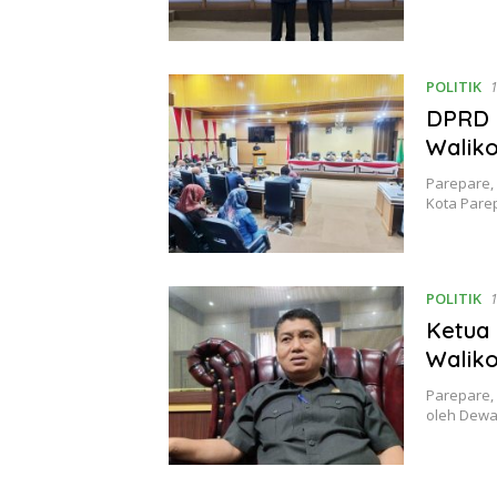
POLITIK
DPRD 
Walik
Parepare,
Kota Pare
POLITIK
Ketua
Waliko
Parepare,
oleh Dewa