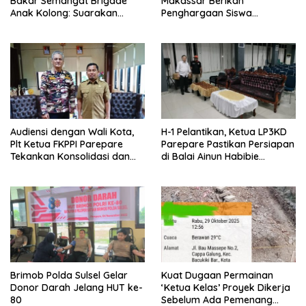
Bakar Semangat Brigade
Makassar Berikan
Anak Kolong: Suarakan
Penghargaan Siswa
Aspirasi, Kawal Perubahan!
Berprestasi SMP Frater
Parepare
Audiensi dengan Wali Kota,
H-1 Pelantikan, Ketua LP3KD
Plt Ketua FKPPI Parepare
Parepare Pastikan Persiapan
Tekankan Konsolidasi dan
di Balai Ainun Habibie
Soliditas Kader ASN
Rampung
Brimob Polda Sulsel Gelar
Kuat Dugaan Permainan
Donor Darah Jelang HUT ke-
‘Ketua Kelas’ Proyek Dikerja
80
Sebelum Ada Pemenang