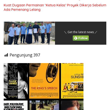
Kuat Dugaan Permainan ‘Ketua Kelas’ Proyek Dikerja Sebelum
Ada Pemenang Lelang
＼ Get the latest news ／
Pengunjung
397