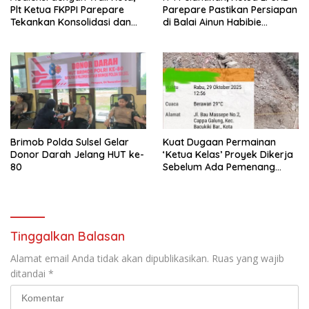
Plt Ketua FKPPI Parepare
Parepare Pastikan Persiapan
Tekankan Konsolidasi dan
di Balai Ainun Habibie
Soliditas Kader ASN
Rampung
Brimob Polda Sulsel Gelar
Kuat Dugaan Permainan
Donor Darah Jelang HUT ke-
‘Ketua Kelas’ Proyek Dikerja
80
Sebelum Ada Pemenang
Lelang
Tinggalkan Balasan
Alamat email Anda tidak akan dipublikasikan.
Ruas yang wajib
ditandai
*