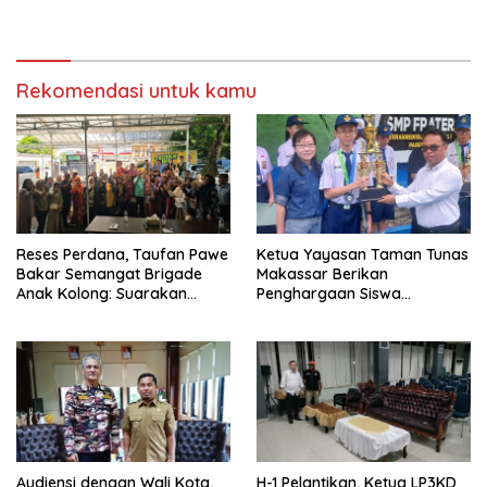
Lelang
Rekomendasi untuk kamu
Reses Perdana, Taufan Pawe
Ketua Yayasan Taman Tunas
Bakar Semangat Brigade
Makassar Berikan
Anak Kolong: Suarakan
Penghargaan Siswa
Aspirasi, Kawal Perubahan!
Berprestasi SMP Frater
Parepare
Audiensi dengan Wali Kota,
H-1 Pelantikan, Ketua LP3KD