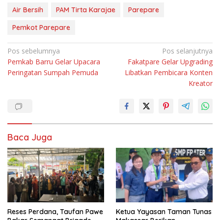
Air Bersih
PAM Tirta Karajae
Parepare
Pemkot Parepare
Navigasi
Pos sebelumnya
Pos selanjutnya
Pemkab Barru Gelar Upacara
Fakatpare Gelar Upgrading
pos
Peringatan Sumpah Pemuda
Libatkan Pembicara Konten
Kreator
Baca Juga
Reses Perdana, Taufan Pawe
Ketua Yayasan Taman Tunas