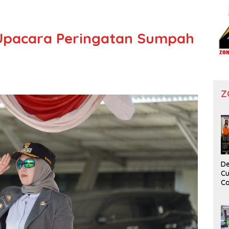
Upacara Peringatan Sumpah
Z
De
Cu
Ca
T