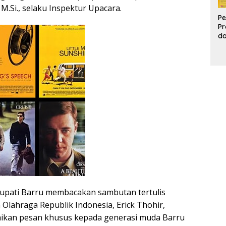
, M.Si., selaku Inspektur Upacara.
Pe
Pr
d
Pr
Pa
d
K
upati Barru membacakan sambutan tertulis
Olahraga Republik Indonesia, Erick Thohir,
ikan pesan khusus kepada generasi muda Barru