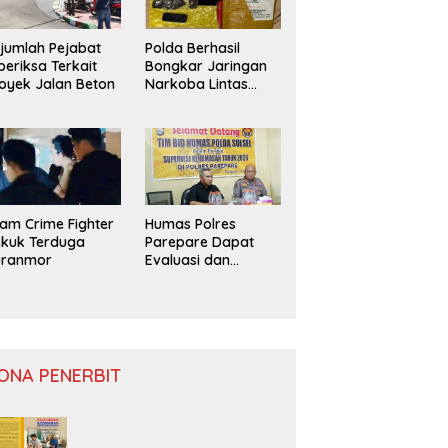
jumlah Pejabat
Polda Berhasil
periksa Terkait
Bongkar Jaringan
oyek Jalan Beton
Narkoba Lintas
Provinsi
am Crime Fighter
Humas Polres
kuk Terduga
Parepare Dapat
uranmor
Evaluasi dan
Monitoring
ONA PENERBIT