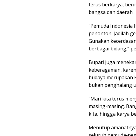
terus berkarya, beri
bangsa dan daerah.
“Pemuda Indonesia 
penonton. Jadilah gen
Gunakan kecerdasa
berbagai bidang,” p
Bupati juga meneka
keberagaman, karen
budaya merupakan k
bukan penghalang u
“Mari kita terus me
masing-masing. Bangu
kita, hingga karya
Menutup amanatnya,
seluruh pemuda-pemu