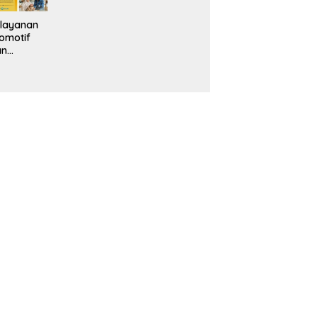
layanan
omotif
an
eventif
da IMS
alam
ebidanan