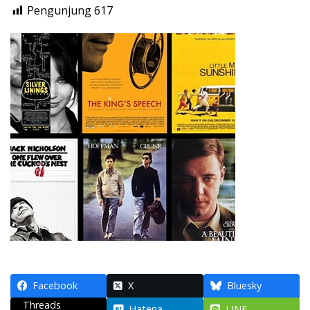
Pengunjung
617
Facebook
X
Bluesky
Threads
Hatena
LINE