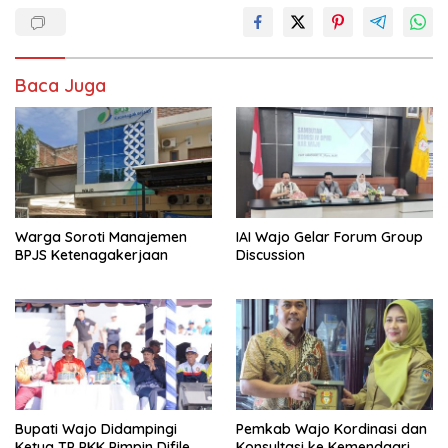
Baca Juga
Warga Soroti Manajemen
IAI Wajo Gelar Forum Group
BPJS Ketenagakerjaan
Discussion
Bupati Wajo Didampingi
Pemkab Wajo Kordinasi dan
Ketua TP PKK Pimpin Difile
Konsultasi ke Kemendagri