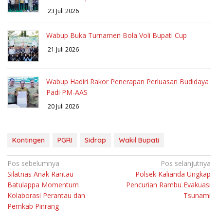
23 Juli 2026
Wabup Buka Turnamen Bola Voli Bupati Cup
21 Juli 2026
Wabup Hadiri Rakor Penerapan Perluasan Budidaya
Padi PM-AAS
20 Juli 2026
Kontingen
PGRI
Sidrap
Wakil Bupati
Navigasi
Pos sebelumnya
Pos selanjutnya
Silatnas Anak Rantau
Polsek Kalianda Ungkap
pos
Batulappa Momentum
Pencurian Rambu Evakuasi
Kolaborasi Perantau dan
Tsunami
Pemkab Pinrang