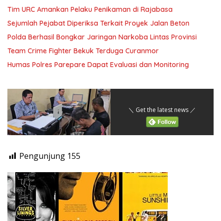
Tim URC Amankan Pelaku Penikaman di Rajabasa
Sejumlah Pejabat Diperiksa Terkait Proyek Jalan Beton
Polda Berhasil Bongkar Jaringan Narkoba Lintas Provinsi
Team Crime Fighter Bekuk Terduga Curanmor
Humas Polres Parepare Dapat Evaluasi dan Monitoring
＼ Get the latest news ／
Pengunjung
155