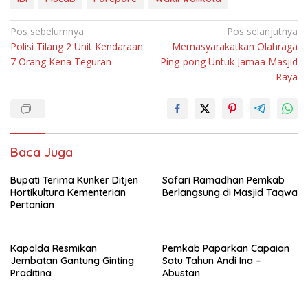
Navigasi
Pos sebelumnya
Pos selanjutnya
Polisi Tilang 2 Unit Kendaraan
Memasyarakatkan Olahraga
pos
7 Orang Kena Teguran
Ping-pong Untuk Jamaa Masjid
Raya
Baca Juga
Bupati Terima Kunker Ditjen
Safari Ramadhan Pemkab
Hortikultura Kementerian
Berlangsung di Masjid Taqwa
Pertanian
Kapolda Resmikan
Pemkab Paparkan Capaian
Jembatan Gantung Ginting
Satu Tahun Andi Ina –
Praditina
Abustan