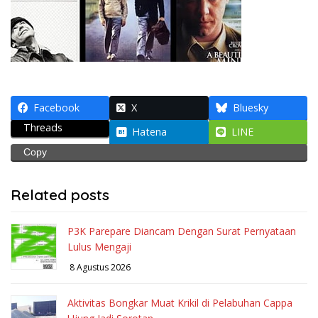
Facebook
X
Bluesky
Threads
Hatena
LINE
Copy
Related posts
P3K Parepare Diancam Dengan Surat Pernyataan
Lulus Mengaji
8 Agustus 2026
Aktivitas Bongkar Muat Krikil di Pelabuhan Cappa