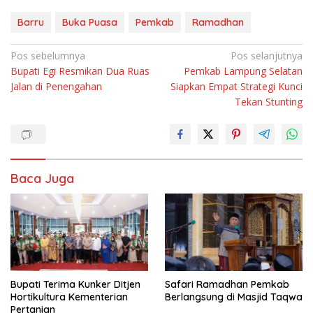
Barru
Buka Puasa
Pemkab
Ramadhan
Navigasi
Pos sebelumnya
Pos selanjutnya
Bupati Egi Resmikan Dua Ruas
Pemkab Lampung Selatan
pos
Jalan di Penengahan
Siapkan Empat Strategi Kunci
Tekan Stunting
Baca Juga
Bupati Terima Kunker Ditjen
Safari Ramadhan Pemkab
Hortikultura Kementerian
Berlangsung di Masjid Taqwa
Pertanian