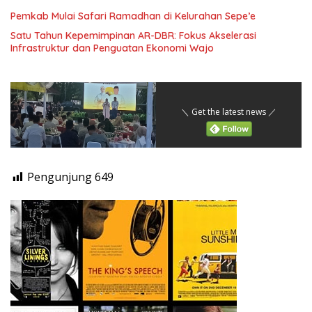
Pemkab Mulai Safari Ramadhan di Kelurahan Sepe’e
Satu Tahun Kepemimpinan AR-DBR: Fokus Akselerasi
Infrastruktur dan Penguatan Ekonomi Wajo
＼ Get the latest news ／
Pengunjung
649