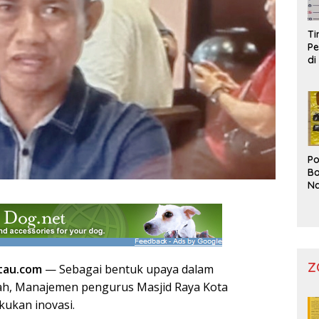
T
Pe
di
Po
Bo
Na
Pr
Z
tau.com
— Sebagai bentuk upaya dalam
h, Manajemen pengurus Masjid Raya Kota
kukan inovasi.