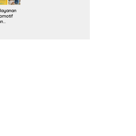
layanan
omotif
an
eventif
da IMS
alam
ebidanan