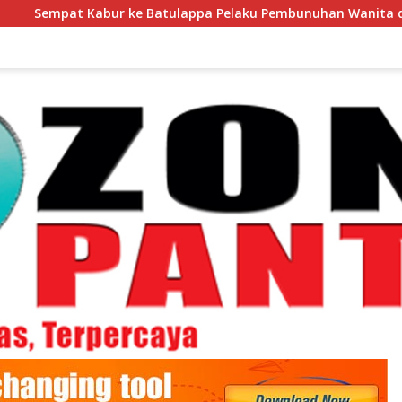
ke Batulappa Pelaku Pembunuhan Wanita di Kamar Kost Pinrang