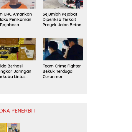
im URC Amankan
Sejumlah Pejabat
laku Penikaman
Diperiksa Terkait
 Rajabasa
Proyek Jalan Beton
lda Berhasil
Team Crime Fighter
ngkar Jaringan
Bekuk Terduga
rkoba Lintas
Curanmor
ovinsi
ONA PENERBIT