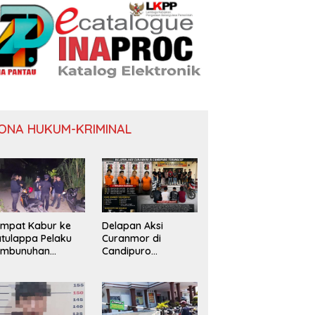
ONA HUKUM-KRIMINAL
mpat Kabur ke
Delapan Aksi
tulappa Pelaku
Curanmor di
embunuhan
Candipuro
nita di Kamar
Terungkap
st Pinrang
tangkap Polisi