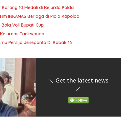
 Borong 10 Medali di Kejurda Polda
im INKANAS Berlaga di Piala Kapolda
ola Voli Bupati Cup
di Kejurnas Taekwondo
amu Persijo Jeneponto Di Babak 16
＼ Get the latest news
／