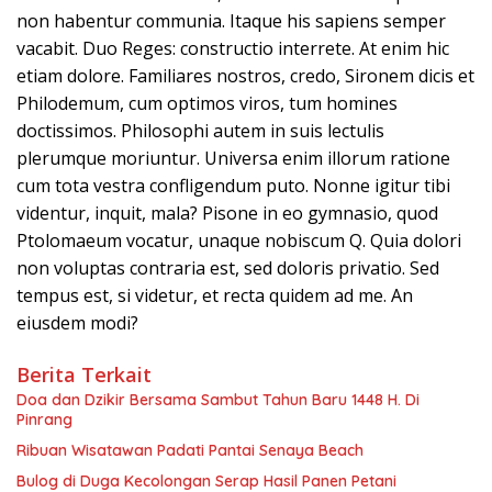
non habentur communia. Itaque his sapiens semper
vacabit. Duo Reges: constructio interrete. At enim hic
etiam dolore. Familiares nostros, credo, Sironem dicis et
Philodemum, cum optimos viros, tum homines
doctissimos. Philosophi autem in suis lectulis
plerumque moriuntur. Universa enim illorum ratione
cum tota vestra confligendum puto. Nonne igitur tibi
videntur, inquit, mala? Pisone in eo gymnasio, quod
Ptolomaeum vocatur, unaque nobiscum Q. Quia dolori
non voluptas contraria est, sed doloris privatio. Sed
tempus est, si videtur, et recta quidem ad me. An
eiusdem modi?
Berita Terkait
Doa dan Dzikir Bersama Sambut Tahun Baru 1448 H. Di
Pinrang
Ribuan Wisatawan Padati Pantai Senaya Beach
Bulog di Duga Kecolongan Serap Hasil Panen Petani