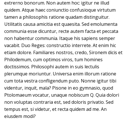
extrerno bonorum. Non autem hoc: igitur ne illud
quidem. Atque haec coniunctio confusioque virtutum
tamen a philosophis ratione quadam distinguitur.
Utilitatis causa amicitia est quaesita. Sed emolumenta
communia esse dicuntur, recte autem facta et peccata
non habentur communia. Itaque his sapiens semper
vacabit. Duo Reges: constructio interrete. At enim hic
etiam dolore. Familiares nostros, credo, Sironem dicis et
Philodemum, cum optimos viros, tum homines
doctissimos. Philosophi autem in suis lectulis
plerumque moriuntur. Universa enim illorum ratione
cum tota vestra confligendum puto. Nonne igitur tibi
videntur, inquit, mala? Pisone in eo gymnasio, quod
Ptolomaeum vocatur, unaque nobiscum Q. Quia dolori
non voluptas contraria est, sed doloris privatio. Sed
tempus est, si videtur, et recta quidem ad me. An
eiusdem modi?