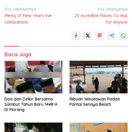
Navigasi
Pos sebelumnya
Pos selanjutnya
Plenty of New Year’s Eve
25 Incredible Places To Visit
pos
Celebrations.
For Anyone
Baca Juga
Doa dan Dzikir Bersama
Ribuan Wisatawan Padati
Sambut Tahun Baru 1448 H.
Pantai Senaya Beach
Di Pinrang