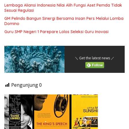
Lembaga Aliansi Indonesia Nilai Alih Fungsi Aset Pemda Tidak
Sesuai Regulasi
GM Pelindo Bangun Sinergi Bersama Insan Pers Melalui Lomba
Domino
Guru SMP Negeri 1 Parepare Lolos Seleksi Guru Inovasi
＼ Get the latest news ／
Pengunjung
0