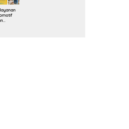
layanan
omotif
an
eventif
da IMS
alam
ebidanan