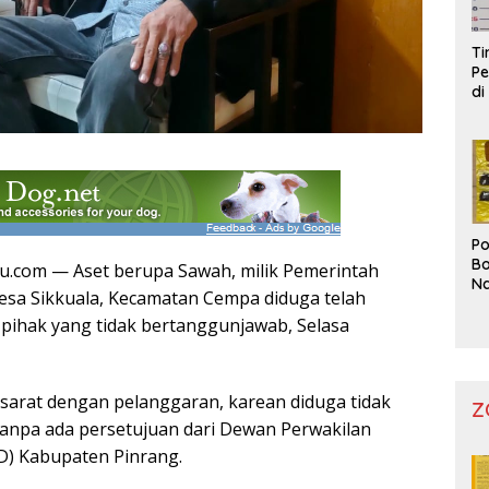
T
Pe
di
Po
Bo
u.com — Aset berupa Sawah, milik Pemerintah
Na
esa Sikkuala, Kecamatan Cempa diduga telah
Pr
h pihak yang tidak bertanggunjawab, Selasa
lai sarat dengan pelanggaran, karean diduga tidak
Z
 tanpa ada persetujuan dari Dewan Perwakilan
D) Kabupaten Pinrang.