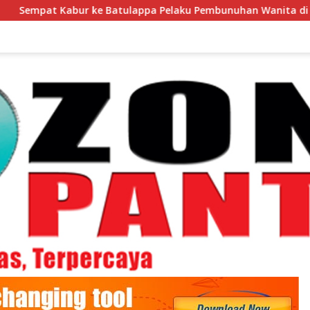
 Batulappa Pelaku Pembunuhan Wanita di Kamar Kost Pinrang 