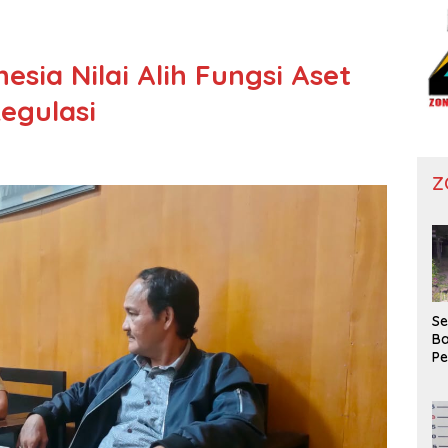
esia Nilai Alih Fungsi Aset
egulasi
Z
Se
Ba
P
Wa
Ko
Di