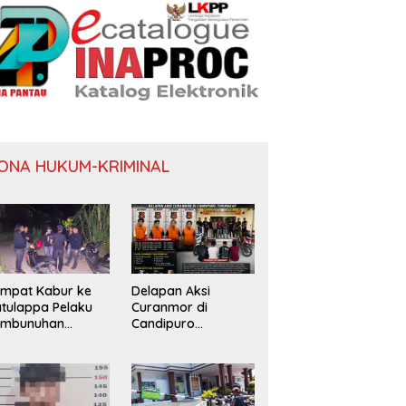
ONA HUKUM-KRIMINAL
mpat Kabur ke
Delapan Aksi
tulappa Pelaku
Curanmor di
embunuhan
Candipuro
nita di Kamar
Terungkap
st Pinrang
tangkap Polisi