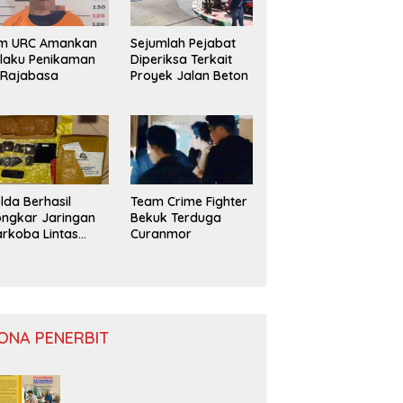
im URC Amankan
Sejumlah Pejabat
laku Penikaman
Diperiksa Terkait
 Rajabasa
Proyek Jalan Beton
lda Berhasil
Team Crime Fighter
ngkar Jaringan
Bekuk Terduga
rkoba Lintas
Curanmor
ovinsi
ONA PENERBIT