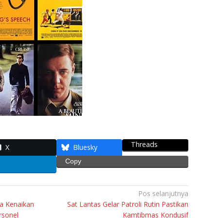
Threads
X
Bluesky
Copy
Pos selanjutnya
a Kenaikan
Sat Lantas Gelar Patroli Rutin Pastikan
rsonel
Kamtibmas Kondusif