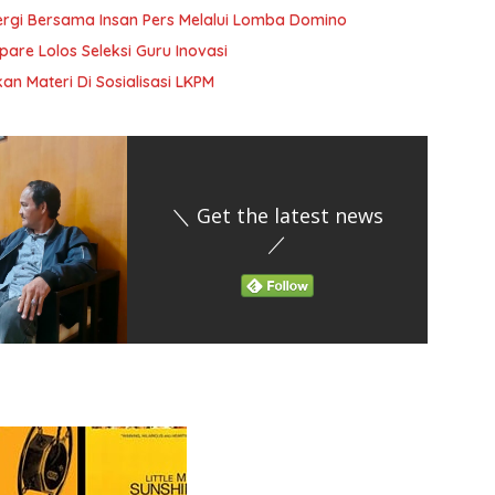
ergi Bersama Insan Pers Melalui Lomba Domino
pare Lolos Seleksi Guru Inovasi
n Materi Di Sosialisasi LKPM
＼ Get the latest news
／