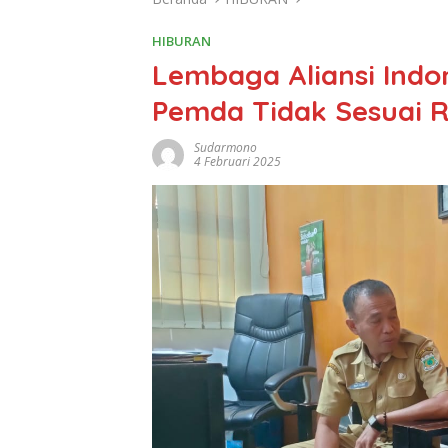
HIBURAN
Lembaga Aliansi Indon
Pemda Tidak Sesuai R
Sudarmono
4 Februari 2025