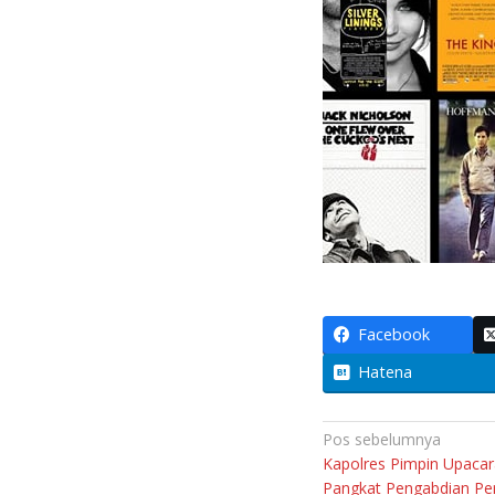
Facebook
Hatena
Navigasi
Pos sebelumnya
Kapolres Pimpin Upacar
pos
Pangkat Pengabdian Pe