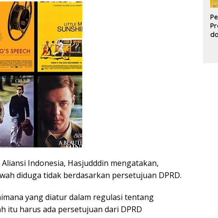
Pe
Pr
d
Pr
Pa
d
K
Aliansi Indonesia, Hasjudddin mengatakan,
wah diduga tidak berdasarkan persetujuan DPRD.
mana yang diatur dalam regulasi tentang
ah itu harus ada persetujuan dari DPRD