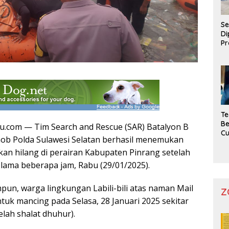
Se
Di
Pr
Te
Be
u.com — Tim Search and Rescue (SAR) Batalyon B
C
ob Polda Sulawesi Selatan berhasil menemukan
kan hilang di perairan Kabupaten Pinrang setelah
elama beberapa jam, Rabu (29/01/2025).
pun, warga lingkungan Labili-bili atas naman Mail
Z
tuk mancing pada Selasa, 28 Januari 2025 sekitar
elah shalat dhuhur).