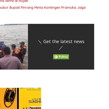
na Akmil di Rujab
ibubur Bupati Pinrang Minta Kontingen Pramuka Jaga
＼ Get the latest news
／