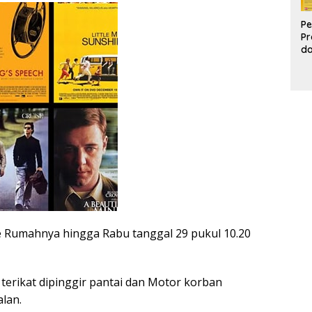
Pe
Pr
d
Pr
Pa
d
K
ke Rumahnya hingga Rabu tanggal 29 pukul 10.20
terikat dipinggir pantai dan Motor korban
alan.