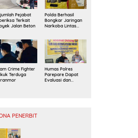
jumlah Pejabat
Polda Berhasil
periksa Terkait
Bongkar Jaringan
oyek Jalan Beton
Narkoba Lintas
Provinsi
am Crime Fighter
Humas Polres
kuk Terduga
Parepare Dapat
uranmor
Evaluasi dan
Monitoring
ONA PENERBIT