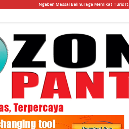
Ngaben Massal Balinuraga Memikat Turis Italia dan Puluha