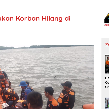
kan Korban Hilang di
Z
De
Cu
Ca
T