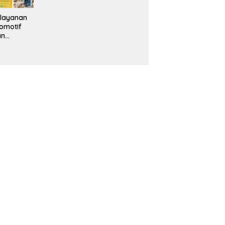
layanan
omotif
an
eventif
da IMS
alam
ebidanan