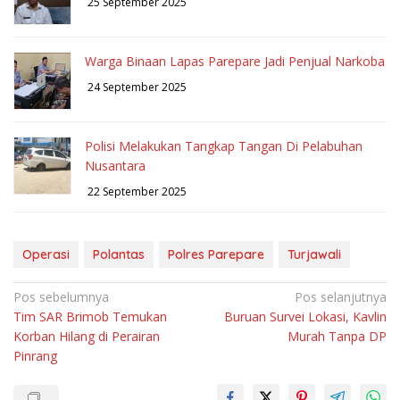
25 September 2025
Warga Binaan Lapas Parepare Jadi Penjual Narkoba
24 September 2025
Polisi Melakukan Tangkap Tangan Di Pelabuhan
Nusantara
22 September 2025
Operasi
Polantas
Polres Parepare
Turjawali
Navigasi
Pos sebelumnya
Pos selanjutnya
Tim SAR Brimob Temukan
Buruan Survei Lokasi, Kavlin
pos
Korban Hilang di Perairan
Murah Tanpa DP
Pinrang