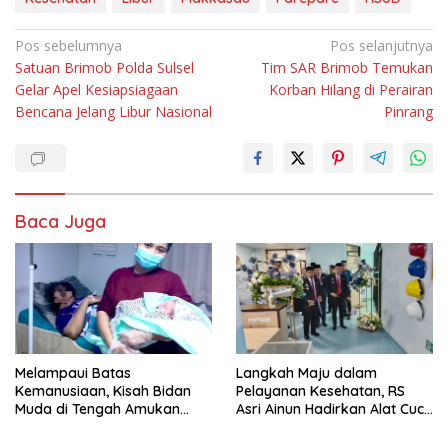
Navigasi
Pos sebelumnya
Pos selanjutnya
Satuan Brimob Polda Sulsel
Tim SAR Brimob Temukan
pos
Gelar Apel Kesiapsiagaan
Korban Hilang di Perairan
Bencana Jelang Libur Nasional
Pinrang
Baca Juga
Melampaui Batas
Langkah Maju dalam
Kemanusiaan, Kisah Bidan
Pelayanan Kesehatan, RS
Muda di Tengah Amukan
Asri Ainun Hadirkan Alat Cuci
Gelombang
Darah