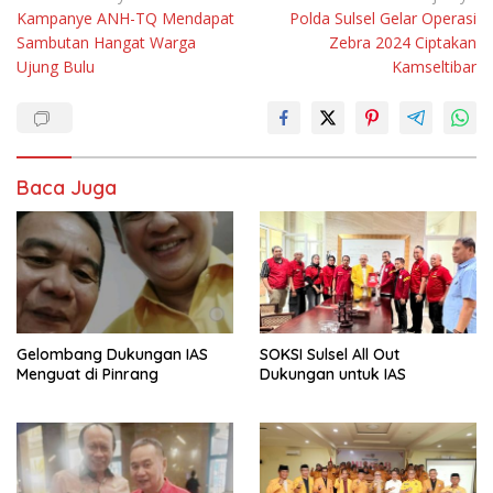
Kampanye ANH-TQ Mendapat
Polda Sulsel Gelar Operasi
pos
Sambutan Hangat Warga
Zebra 2024 Ciptakan
Ujung Bulu
Kamseltibar
Baca Juga
Gelombang Dukungan IAS
SOKSI Sulsel All Out
Menguat di Pinrang
Dukungan untuk IAS