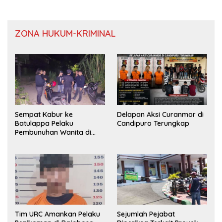
ZONA HUKUM-KRIMINAL
Sempat Kabur ke
Delapan Aksi Curanmor di
Batulappa Pelaku
Candipuro Terungkap
Pembunuhan Wanita di
Kamar Kost Pinrang
Ditangkap Polisi
Tim URC Amankan Pelaku
Sejumlah Pejabat