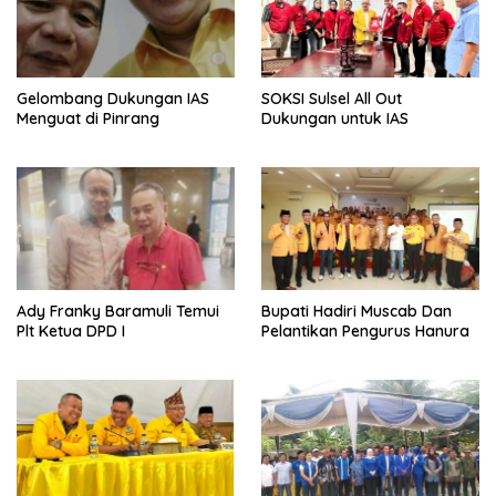
Gelombang Dukungan IAS
SOKSI Sulsel All Out
Menguat di Pinrang
Dukungan untuk IAS
Ady Franky Baramuli Temui
Bupati Hadiri Muscab Dan
Plt Ketua DPD I
Pelantikan Pengurus Hanura