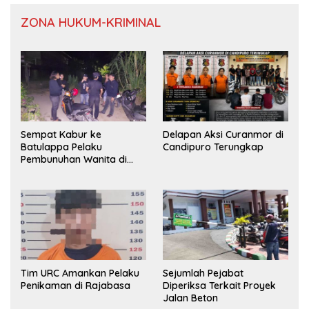
ZONA HUKUM-KRIMINAL
Sempat Kabur ke
Delapan Aksi Curanmor di
Batulappa Pelaku
Candipuro Terungkap
Pembunuhan Wanita di
Kamar Kost Pinrang
Ditangkap Polisi
Tim URC Amankan Pelaku
Sejumlah Pejabat
Penikaman di Rajabasa
Diperiksa Terkait Proyek
Jalan Beton