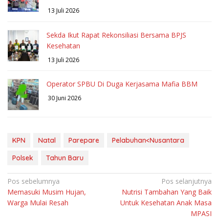
13 Juli 2026
Sekda Ikut Rapat Rekonsiliasi Bersama BPJS
Kesehatan
13 Juli 2026
Operator SPBU Di Duga Kerjasama Mafia BBM
30 Juni 2026
KPN
Natal
Parepare
Pelabuhan<Nusantara
Polsek
Tahun Baru
Navigasi
Pos sebelumnya
Pos selanjutnya
Memasuki Musim Hujan,
Nutrisi Tambahan Yang Baik
pos
Warga Mulai Resah
Untuk Kesehatan Anak Masa
MPASI