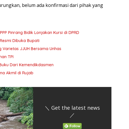
turungkan, belum ada konfirmasi dari pihak yang
PP Pinrang Bidik Lonjakan Kursi di DPRD
 Resmi Dibuka Bupati
 Varietas JJUH Bersama Unhas
han TPI
 Buku Dari Kemendikdasmen
na Akmil di Rujab
＼ Get the latest news
／