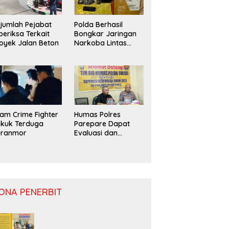
jumlah Pejabat
Polda Berhasil
periksa Terkait
Bongkar Jaringan
oyek Jalan Beton
Narkoba Lintas
Provinsi
am Crime Fighter
Humas Polres
kuk Terduga
Parepare Dapat
uranmor
Evaluasi dan
Monitoring
ONA PENERBIT