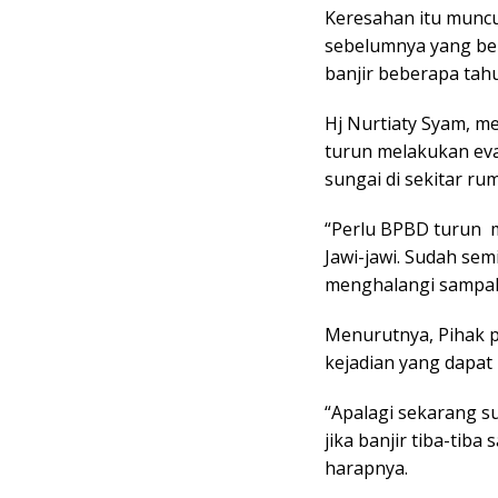
Keresahan itu muncu
sebelumnya yang be
banjir beberapa tahu
Hj Nurtiaty Syam, m
turun melakukan ev
sungai di sekitar ru
“Perlu BPBD turun m
Jawi-jawi. Sudah se
menghalangi sampah 
Menurutnya, Pihak p
kejadian yang dapat
“Apalagi sekarang 
jika banjir tiba-tiba
harapnya.