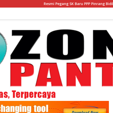
Resmi Pegang SK Baru PPP Pinrang Bidik Lonjakan Kurs