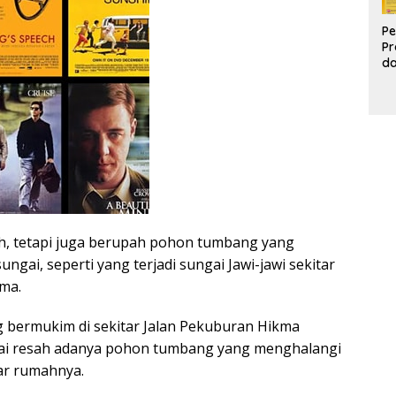
Pe
Pr
d
Pr
Pa
d
K
, tetapi juga berupah pohon tumbang yang
ungai, seperti yang terjadi sungai Jawi-jawi sekitar
ma.
g bermukim di sekitar Jalan Pekuburan Hikma
i resah adanya pohon tumbang yang menghalangi
tar rumahnya.