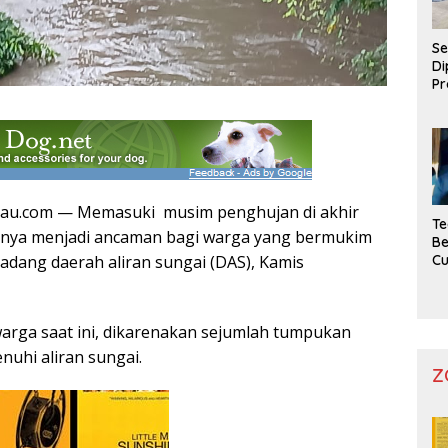
Se
Di
Pr
tau.com — Memasuki musim penghujan di akhir
Te
tunya menjadi ancaman bagi warga yang bermukim
Be
padang daerah aliran sungai (DAS), Kamis
C
rga saat ini, dikarenakan sejumlah tumpukan
uhi aliran sungai.
Z