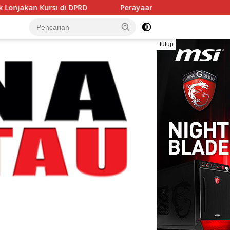
i di DPRD
Perayaan HUT RI ke-81 Resmi Dibuka Bupati
tutup