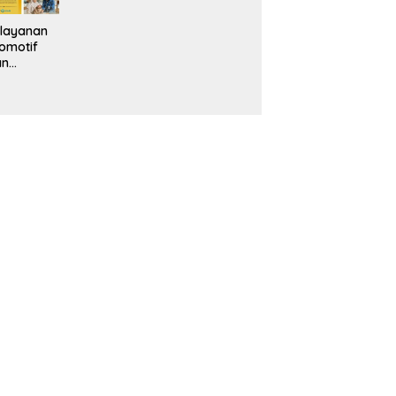
layanan
omotif
an
eventif
da IMS
alam
ebidanan