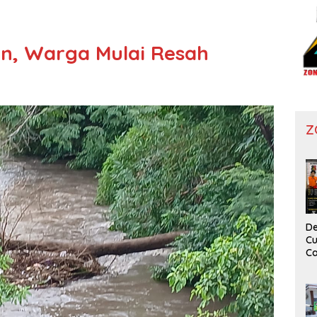
n, Warga Mulai Resah
Z
De
Cu
Ca
T