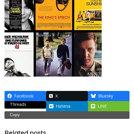
Facebook
X
Bluesky
Threads
Hatena
LINE
Copy
Related posts