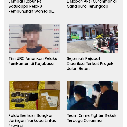
Sempat Kabur ke
Delapan Aksi Curanmor di
Batulappa Pelaku
Candipuro Terungkap
Pembunuhan Wanita di
Kamar Kost Pinrang
Ditangkap Polisi
Tim URC Amankan Pelaku
Sejumlah Pejabat
Penikaman di Rajabasa
Diperiksa Terkait Proyek
Jalan Beton
Polda Berhasil Bongkar
Team Crime Fighter Bekuk
Jaringan Narkoba Lintas
Terduga Curanmor
Provinsi