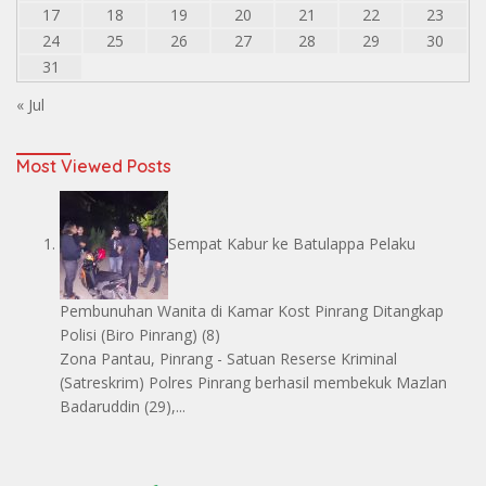
17
18
19
20
21
22
23
24
25
26
27
28
29
30
31
« Jul
Most Viewed Posts
Sempat Kabur ke Batulappa Pelaku
Pembunuhan Wanita di Kamar Kost Pinrang Ditangkap
Polisi
(Biro Pinrang)
(8)
Zona Pantau, Pinrang - Satuan Reserse Kriminal
(Satreskrim) Polres Pinrang berhasil membekuk Mazlan
Badaruddin (29),...