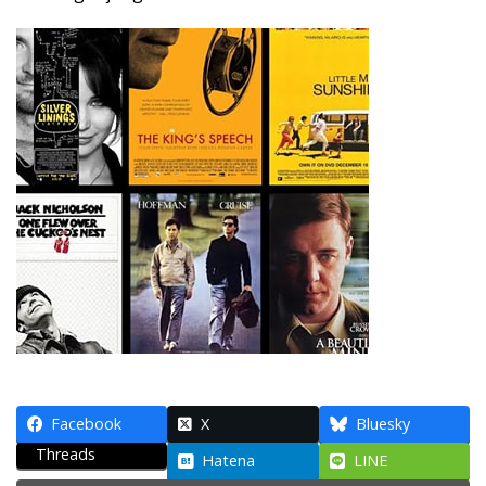
Facebook
X
Bluesky
Threads
Hatena
LINE