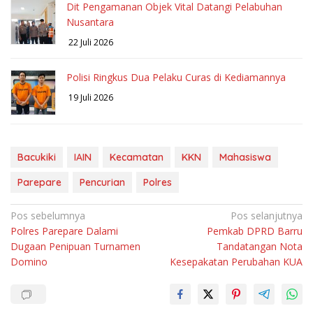
Dit Pengamanan Objek Vital Datangi Pelabuhan
Nusantara
22 Juli 2026
Polisi Ringkus Dua Pelaku Curas di Kediamannya
19 Juli 2026
Bacukiki
IAIN
Kecamatan
KKN
Mahasiswa
Parepare
Pencurian
Polres
Navigasi
Pos sebelumnya
Pos selanjutnya
Polres Parepare Dalami
Pemkab DPRD Barru
pos
Dugaan Penipuan Turnamen
Tandatangan Nota
Domino
Kesepakatan Perubahan KUA