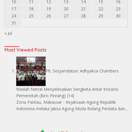
10
11
12
13
14
15
16
17
18
19
20
21
22
23
24
25
26
27
28
29
30
31
« Jul
Most Viewed Posts
Plt. Sesjamdatun: Adhyaksa Chambers
Wadah Netral Menyelesaikan Sengketa Antar Instansi
Pemerintah
(Biro Pinrang)
(14)
Zona Pantau, Makassar - Kejaksaan Agung Republik
Indonesia melalui Jaksa Agung Muda Bidang Perdata dan...