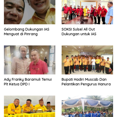
Gelombang Dukungan IAS
SOKSI Sulsel All Out
Menguat di Pinrang
Dukungan untuk IAS
Ady Franky Baramuli Temui
Bupati Hadiri Muscab Dan
Plt Ketua DPD I
Pelantikan Pengurus Hanura