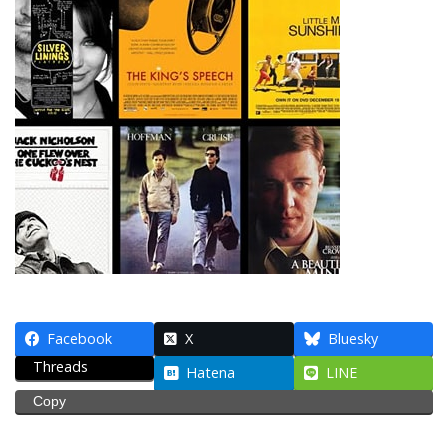
Facebook
X
Bluesky
Threads
Hatena
LINE
Copy