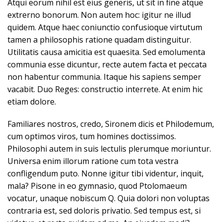
Atqui eorum nihil est eius generis, ut sit in fine atque
extrerno bonorum. Non autem hoc: igitur ne illud
quidem. Atque haec coniunctio confusioque virtutum
tamen a philosophis ratione quadam distinguitur.
Utilitatis causa amicitia est quaesita. Sed emolumenta
communia esse dicuntur, recte autem facta et peccata
non habentur communia. Itaque his sapiens semper
vacabit. Duo Reges: constructio interrete. At enim hic
etiam dolore.
Familiares nostros, credo, Sironem dicis et Philodemum,
cum optimos viros, tum homines doctissimos.
Philosophi autem in suis lectulis plerumque moriuntur.
Universa enim illorum ratione cum tota vestra
confligendum puto. Nonne igitur tibi videntur, inquit,
mala? Pisone in eo gymnasio, quod Ptolomaeum
vocatur, unaque nobiscum Q. Quia dolori non voluptas
contraria est, sed doloris privatio. Sed tempus est, si