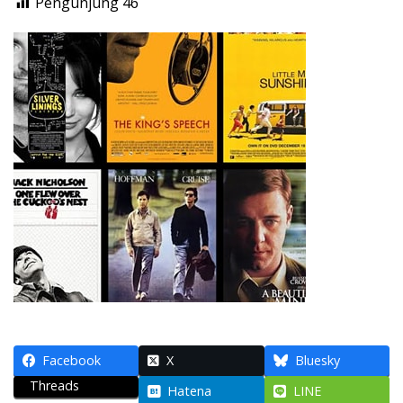
Pengunjung
46
Facebook
X
Bluesky
Threads
Hatena
LINE