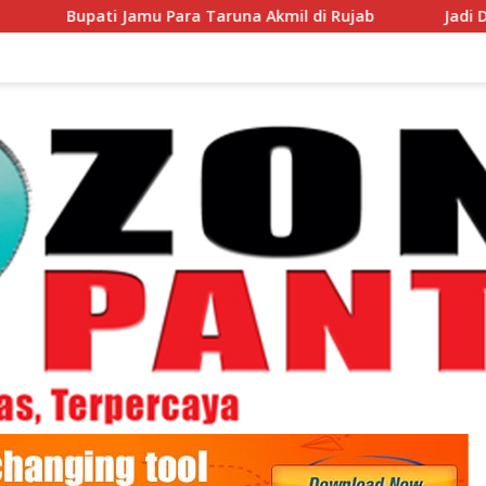
u Para Taruna Akmil di Rujab
Jadi Duta Daerah di Cib