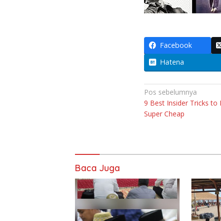
Facebook
Hatena
Navigasi
Pos sebelumnya
9 Best Insider Tricks to
pos
Super Cheap
Baca Juga