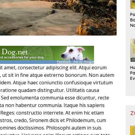
Po
Bo
Na
Pr
t amet, consectetur adipiscing elit. Atqui eorum
Hu
Pa
is, ut sit in fine atque extrerno bonorum. Non autem
Ev
 quidem. Atque haec coniunctio confusioque virtutum
Mo
ratione quadam distinguitur. Utilitatis causa
a. Sed emolumenta communia esse dicuntur, recte
ata non habentur communia. Itaque his sapiens
Reges: constructio interrete. At enim hic etiam
Z
ostros, credo, Sironem dicis et Philodemum, cum
omines doctissimos. Philosophi autem in suis