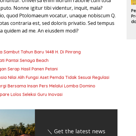
oriuntur. Universa enim illorum ratione cum tota
uto. Nonne igitur tibi videntur, inquit, mala?
Pe
io, quod Ptolomaeum vocatur, unaque nobiscum Q.
Pr
d
tas contraria est, sed doloris privatio. Sed tempus
Pr
ecta quidem ad me. An eiusdem modi?
Pa
d
K
a Sambut Tahun Baru 1448 H. Di Pinrang
ti Pantai Senaya Beach
an Serap Hasil Panen Petani
sia Nilai Alih Fungsi Aset Pemda Tidak Sesuai Regulasi
ergi Bersama Insan Pers Melalui Lomba Domino
pare Lolos Seleksi Guru Inovasi
＼ Get the latest news