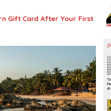
n Gift Card After Your First
Z
T
Pe
di