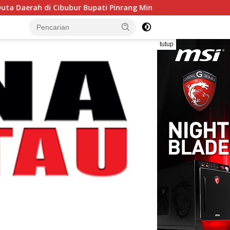
ubur Bupati Pinrang Minta Kontingen Pramuka Jaga Nama Baik 
tutup