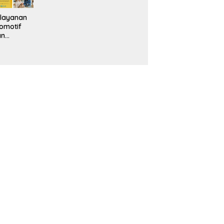
layanan
omotif
an
eventif
da IMS
alam
ebidanan