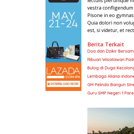
lectulis plerumque m
vestra confligendum p
Pisone in eo gymnas
Quia dolori non volup
est, si videtur, et r
Berita Terkait
Doa dan Dzikir Bersam
Ribuan Wisatawan Pada
Bulog di Duga Kecolong
Lembaga Aliansi Indone
GM Pelindo Bangun Sin
Guru SMP Negeri 1 Pare