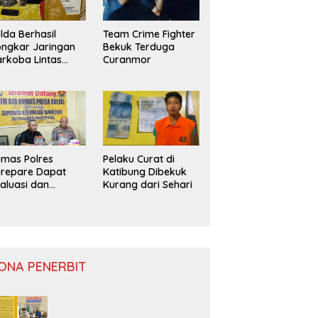
lda Berhasil
Team Crime Fighter
ngkar Jaringan
Bekuk Terduga
rkoba Lintas
Curanmor
ovinsi
mas Polres
Pelaku Curat di
repare Dapat
Katibung Dibekuk
aluasi dan
Kurang dari Sehari
nitoring
ONA PENERBIT