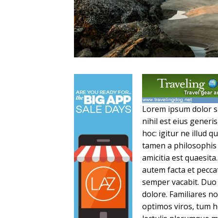
Lorem ipsum dolor si
nihil est eius gener
hoc: igitur ne illud
tamen a philosophis 
amicitia est quaesit
autem facta et pecc
semper vacabit. Duo 
dolore. Familiares n
optimos viros, tum h