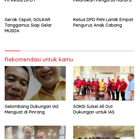
Plt Ketua DPD I
Pelantikan Pengurus Hanura
Gerak Cepat, GOLKAR
Ketua DPD PAN Lantik Empat
Tanggamus Siap Gelar
Pengurus Anak Cabang
MUSDA
Rekomendasi untuk kamu
Gelombang Dukungan IAS
SOKSI Sulsel All Out
Menguat di Pinrang
Dukungan untuk IAS