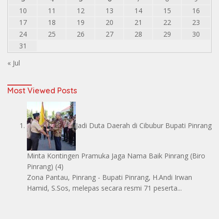
10
11
12
13
14
15
16
17
18
19
20
21
22
23
24
25
26
27
28
29
30
31
« Jul
Most Viewed Posts
Jadi Duta Daerah di Cibubur Bupati Pinrang
Minta Kontingen Pramuka Jaga Nama Baik Pinrang
(Biro
Pinrang)
(4)
Zona Pantau, Pinrang - Bupati Pinrang, H.Andi Irwan
Hamid, S.Sos, melepas secara resmi 71 peserta...