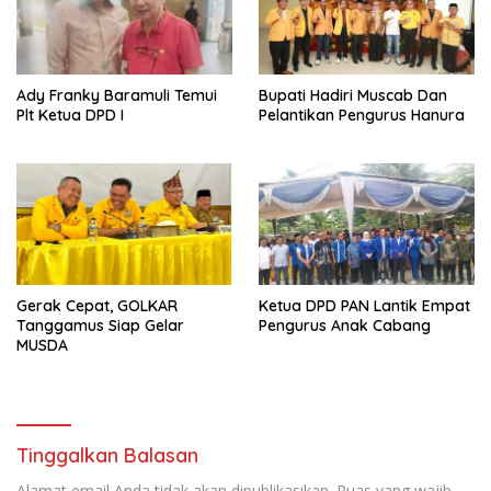
Ady Franky Baramuli Temui
Bupati Hadiri Muscab Dan
Plt Ketua DPD I
Pelantikan Pengurus Hanura
Gerak Cepat, GOLKAR
Ketua DPD PAN Lantik Empat
Tanggamus Siap Gelar
Pengurus Anak Cabang
MUSDA
Tinggalkan Balasan
Alamat email Anda tidak akan dipublikasikan.
Ruas yang wajib