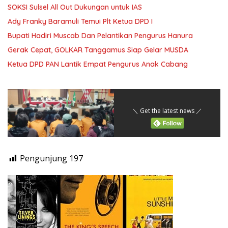
SOKSI Sulsel All Out Dukungan untuk IAS
Ady Franky Baramuli Temui Plt Ketua DPD I
Bupati Hadiri Muscab Dan Pelantikan Pengurus Hanura
Gerak Cepat, GOLKAR Tanggamus Siap Gelar MUSDA
Ketua DPD PAN Lantik Empat Pengurus Anak Cabang
＼ Get the latest news ／
Pengunjung
197